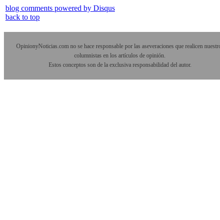
blog comments powered by
Disqus
back to top
OpinionyNoticias.com no se hace responsable por las aseveraciones que realicen nuestr
columnistas en los artículos de opinión.
Estos conceptos son de la exclusiva responsabilidad del autor.