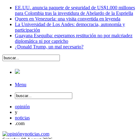
EE.UU. anuncia paquete de seguridad de US$1.000 millones
para Colombia tras la investidura de Abelardo de la Espriella
Queen en Venezuela: una visita convertida en leyenda
La Universidad de Los Andes: democracia, autonomía y
participación
Guayana Esequiba: esperamos restitución no por malcriadez
diplomática ni por capricho
¿Donald Trump, un mal necesario?
Menu
opinión
y
noticias
.com