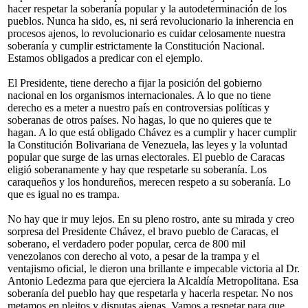
hacer respetar la soberanía popular y la autodeterminación de los
pueblos. Nunca ha sido, es, ni será revolucionario la inherencia en
procesos ajenos, lo revolucionario es cuidar celosamente nuestra
soberanía y cumplir estrictamente la Constitución Nacional.
Estamos obligados a predicar con el ejemplo.
El Presidente, tiene derecho a fijar la posición del gobierno
nacional en los organismos internacionales. A lo que no tiene
derecho es a meter a nuestro país en controversias políticas y
soberanas de otros países. No hagas, lo que no quieres que te
hagan. A lo que está obligado Chávez es a cumplir y hacer cumplir
la Constitución Bolivariana de Venezuela, las leyes y la voluntad
popular que surge de las urnas electorales. El pueblo de Caracas
eligió soberanamente y hay que respetarle su soberanía. Los
caraqueños y los hondureños, merecen respeto a su soberanía. Lo
que es igual no es trampa.
No hay que ir muy lejos. En su pleno rostro, ante su mirada y creo
sorpresa del Presidente Chávez, el bravo pueblo de Caracas, el
soberano, el verdadero poder popular, cerca de 800 mil
venezolanos con derecho al voto, a pesar de la trampa y el
ventajismo oficial, le dieron una brillante e impecable victoria al Dr.
Antonio Ledezma para que ejerciera la Alcaldía Metropolitana. Esa
soberanía del pueblo hay que respetarla y hacerla respetar. No nos
metamos en pleitos y disputas ajenas. Vamos a respetar para que