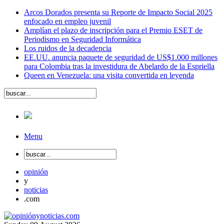
Arcos Dorados presenta su Reporte de Impacto Social 2025
enfocado en empleo juvenil
Amplían el plazo de inscripción para el Premio ESET de
Periodismo en Seguridad Informática
Los ruidos de la decadencia
EE.UU. anuncia paquete de seguridad de US$1.000 millones
para Colombia tras la investidura de Abelardo de la Espriella
Queen en Venezuela: una visita convertida en leyenda
Menu
opinión
y
noticias
.com