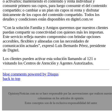
o activarlos; manteniendo el contenido y renta individual y
consumir primero sus cupos, para luego consumir el del contenido
compartido; o cambiar a un plan sin cupos ni renta y disfrutar
únicamente de los cupos del contenido compartido. Todos los
detalles y condiciones están disponibles en digitel.com.ve
“Con la solución Familia y Amigos queremos que nuestros clientes
puedan compartir su conectividad con quienes más les importan.
Este servicio refleja nuestro compromiso con brindar opciones
accesibles, flexibles y alineadas con las necesidades de
comunicación actuales”, expresó Luis Bernardo Pérez, presidente
de Digitel.
Los clientes pueden activar esta solución llamando al 121 o
visitando los Centros de Atención y Agentes Autorizados.
blog comments powered by
Disqus
back to top
OpinionyNoticias.com no se hace responsable por las aseveraciones que realicen nuestr
columnistas en los artículos de opinión.
Estos conceptos son de la exclusiva responsabilidad del autor.