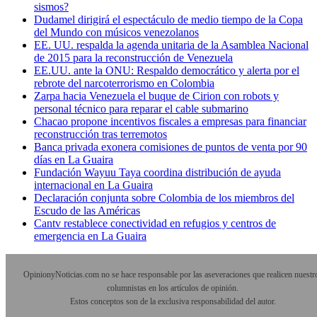
sismos?
Dudamel dirigirá el espectáculo de medio tiempo de la Copa
del Mundo con músicos venezolanos
EE. UU. respalda la agenda unitaria de la Asamblea Nacional
de 2015 para la reconstrucción de Venezuela
EE.UU. ante la ONU: Respaldo democrático y alerta por el
rebrote del narcoterrorismo en Colombia
Zarpa hacia Venezuela el buque de Cirion con robots y
personal técnico para reparar el cable submarino
Chacao propone incentivos fiscales a empresas para financiar
reconstrucción tras terremotos
Banca privada exonera comisiones de puntos de venta por 90
días en La Guaira
Fundación Wayuu Taya coordina distribución de ayuda
internacional en La Guaira
Declaración conjunta sobre Colombia de los miembros del
Escudo de las Américas
Cantv restablece conectividad en refugios y centros de
emergencia en La Guaira
OpinionyNoticias.com no se hace responsable por las aseveraciones que realicen nuestr
columnistas en los artículos de opinión.
Estos conceptos son de la exclusiva responsabilidad del autor.