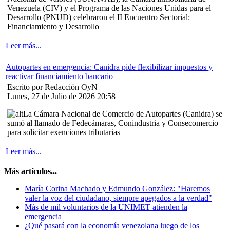
Venezuela (CIV) y el Programa de las Naciones Unidas para el
Desarrollo (PNUD) celebraron el II Encuentro Sectorial:
Financiamiento y Desarrollo
Leer más...
Autopartes en emergencia: Canidra pide flexibilizar impuestos y
reactivar financiamiento bancario
Escrito por Redacción OyN
Lunes, 27 de Julio de 2026 20:58
La Cámara Nacional de Comercio de Autopartes (Canidra) se
sumó al llamado de Fedecámaras, Conindustria y Consecomercio
para solicitar exenciones tributarias
Leer más...
Más artículos...
María Corina Machado y Edmundo González: "Haremos
valer la voz del ciudadano, siempre apegados a la verdad"
Más de mil voluntarios de la UNIMET atienden la
emergencia
¿Qué pasará con la economía venezolana luego de los