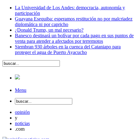
La Universidad de Los Andes: democracia, autonomía y
participación
Guayana Esequiba: esperamos restitución no por malcriadez
diplomática ni por capricho
¿Donald Trump, un mal necesario?
Banesco destinará un bolívar por cada pago en sus puntos de
venta para atender a afectados por terremotos
Siembran 930 árboles en la cuenca del Cataniapo para
proteger el agua de Puerto Ayacucho
Menu
opinión
y
noticias
.com