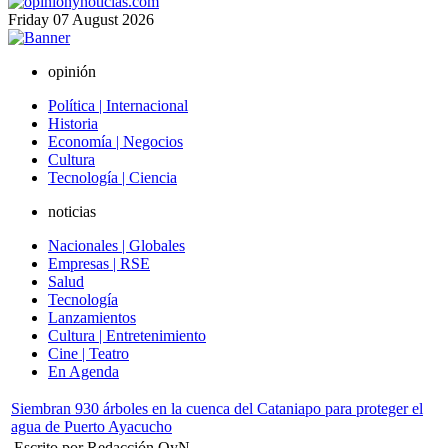
Friday
07
August
2026
opinión
Política | Internacional
Historia
Economía | Negocios
Cultura
Tecnología | Ciencia
noticias
Nacionales | Globales
Empresas | RSE
Salud
Tecnología
Lanzamientos
Cultura | Entretenimiento
Cine | Teatro
En Agenda
Siembran 930 árboles en la cuenca del Cataniapo para proteger el
agua de Puerto Ayacucho
Escrito por Redacción OyN