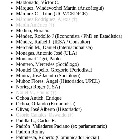
Maldonado, Víctor C.
Márquez, Windevoxhel Martín (Anzoátegui)
Márquez C., Trino (UCV/CEDICE)
Márquez Rodríguez, Alexis
(†)
Martín Américo (†)
Medina, Horacio
Méndez, Rodolfo J (Economista / PhD en Estadística)
Méndez, Rafael J. (IESA / Consultor)
Merchán M., Daniel (Internacionalista)
Monagas, Antonio José (ULA)
Montanari Tigri, Paolo
Montero, Mercedes (Sociólogo)
Montiel Cupello, Gregorio (Periodista)
Muñoz, José Jacinto (Sociólogo)
Muñoz Flores, Ángel (Historiador, UPEL)
Noriega Roger (USA)
Nouel V., Emilio (†)
Ochoa Antich, Enrique
Ochoa, Orlando (Economista)
Olivar, José Alberto (Historiador)
Osorio Canales, Oswaldo (†)
Padilla L., Carlos R.
Padrón Valladares Paciano (ex parlamentario)
Padrón Ronny
Palmitesta, Roberto (Comunicador Social)