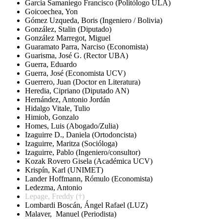
García Samaniego Francisco (Politólogo ULA)
Goicoechea, Yon
Gómez Uzqueda, Boris (Ingeniero / Bolivia)
González, Stalin (Diputado)
González Marregot, Miguel
Guaramato Parra, Narciso (Economista)
Guarisma, José G. (Rector UBA)
Guerra, Eduardo
Guerra, José (Economista UCV)
Guerrero, Juan (Doctor en Literatura)
Heredia, Cipriano (Diputado AN)
Hernández, Antonio Jordán
Hidalgo Vitale, Tulio
Himiob, Gonzalo
Homes, Luis (Abogado/Zulia)
Izaguirre D., Daniela (Ortodoncista)
Izaguirre, Maritza (Socióloga)
Izaguirre, Pablo (Ingeniero/consultor)
Kozak Rovero Gisela (Académica UCV)
Krispín, Karl (UNIMET)
Lander Hoffmann, Rómulo (Economista)
Ledezma, Antonio
Lepage, Freddy
(†)
Lombardi Boscán, Ángel Rafael (LUZ)
Malaver, Manuel (Periodista)