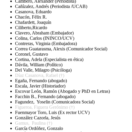
Cambero, Alexander (Periodista)
Cañízalez, Andrés (Periodista /UCAB)
Casanova, Eduardo
Chacón, Félix R.
Chafardett, Joaquín
Ciliberto,Ricardo
Clavero, Abraham (Embajador)
Colina, Carlos (ININCO/UCV)
Contreras, Virginia (Embajadora)
Correa Guatarasma, Alexis (Comunicador Social)
Coronel, Gustavo
Cortina, Adela (Especialista en ética)
Dávila, William (Político)
Del Valle, Milagro (Psicóloga)
Díaz Casanova, Rafael (†)
Egaña, Fernando (abogado)
Escala, Javier (Historiador)
Escovar León, Ramón (Abogado y PhD en Letras)
Facchin B., Fernando (abogado)
Fagundez, Yoselin (Comunicadora Social)
Figueroa, Figuera Gerónimo
(†)
Fuenmayor Toro, Luis (Ex rector UCV)
González Cazorla, Jesús
Gamus, Paulina
(†)
García Ordóñez, Gonzalo