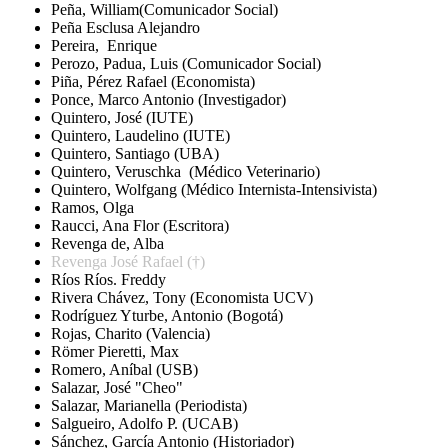
Peña, William
(Comunicador Social)
Peña Esclusa Alejandro
Pereira, Enrique
Perozo, Padua, Luis (Comunicador Social)
Piña, Pérez Rafael (Economista)
Ponce, Marco Antonio (Investigador)
Quintero, José (IUTE)
Quintero, Laudelino (IUTE)
Quintero, Santiago (UBA)
Quintero, Veruschka (Médico Veterinario)
Quintero, Wolfgang (Médico Internista-Intensivista)
Ramos, Olga
Raucci, Ana Flor (Escritora)
Revenga de, Alba
Revenga José Rafael (†)
Ríos Ríos. Freddy
Rivera Chávez, Tony (Economista UCV)
Rodríguez Yturbe, Antonio (Bogotá)
Rojas, Charito (Valencia)
Römer Pieretti, Max
Romero, Aníbal (USB)
Salazar, José "Cheo"
Salazar, Marianella (Periodista)
Salgueiro, Adolfo P. (UCAB)
Sánchez, García Antonio (Historiador)