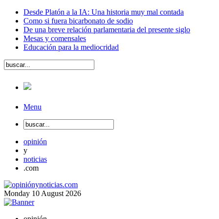
Desde Platón a la IA: Una historia muy mal contada
Como si fuera bicarbonato de sodio
De una breve relación parlamentaria del presente siglo
Mesas y comensales
Educación para la mediocridad
Menu
opinión
y
noticias
.com
Monday
10
August
2026
opinión