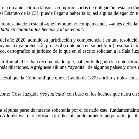
to –con antelación- cláusulas compromisorias de obligación, esta acció
l Estatuto de la CIJ, puede llegar a haber fallo, así alguna delegación 
a representación estatal –que invoque no comparecencia --antes debe la 
dada en cuanto a los hechos y al derecho”.
l año 2020, admitió su jurisdicción y competencia ( en una resolución
yana; cuya pretensión procesal (contenida en su petitorio) resultará fá
co, cartográfico ni jurídico de lo que en el escrito solicitan a la Sala 
ath Ramphal les han recomendado que, habiendo llegado la contención a 
n más dilaciones. Agréguese allí una “ayudita” de algunos países y otr
cesal que la Corte ratifique que el Laudo de 1899 – írrito y nulo- cons
ie como Cosa Juzgada
(res judicata
) con base en los hechos que narra en
éptima parte de nuestra soberanía por el costado este, fundamentalment
dquisitiva, darle eficacia jurídica al apoderamiento perpetrado; justif