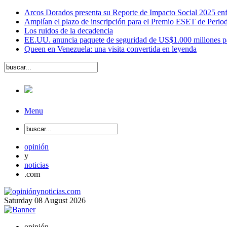
Arcos Dorados presenta su Reporte de Impacto Social 2025 en
Amplían el plazo de inscripción para el Premio ESET de Perio
Los ruidos de la decadencia
EE.UU. anuncia paquete de seguridad de US$1.000 millones para
Queen en Venezuela: una visita convertida en leyenda
Menu
opinión
y
noticias
.com
Saturday
08
August
2026
opinión