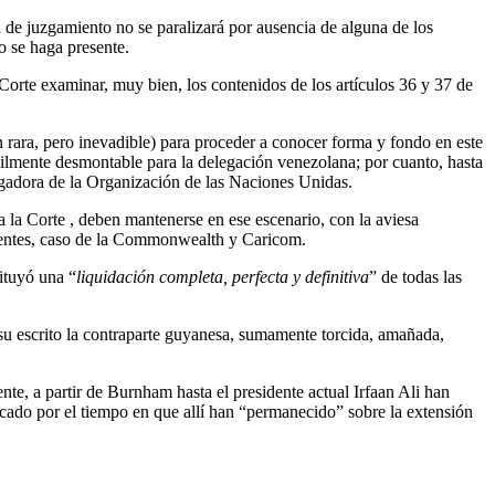
n de juzgamiento no se paralizará por ausencia de alguna de los
no se haga presente.
Corte examinar, muy bien, los contenidos de los artículos 36 y 37 de
 rara, pero inevadible) para proceder a conocer forma y fondo en este
cilmente desmontable para la delegación venezolana; por cuanto, hasta
Juzgadora de la Organización de las Naciones Unidas.
la Corte , deben mantenerse en ese escenario, con la aviesa
os entes, caso de la Commonwealth y Caricom.
tituyó una “
liquidación completa, perfecta y definitiva
” de todas las
 su escrito la contraparte guyanesa, sumamente torcida, amañada,
e, a partir de Burnham hasta el presidente actual Irfaan Ali han
icado por el tiempo en que allí han “permanecido” sobre la extensión