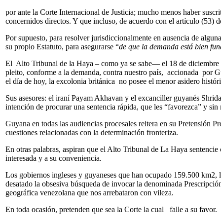
por ante la Corte Internacional de Justicia; mucho menos haber suscri
concernidos directos. Y que incluso, de acuerdo con el artículo (53) de
Por supuesto, para resolver jurisdiccionalmente en ausencia de algun
su propio Estatuto, para asegurarse “
de que la demanda está bien fun
El Alto Tribunal de la Haya – como ya se sabe— el 18 de diciembre de
pleito, conforme a la demanda, contra nuestro país, accionada por Gu
el día de hoy, la excolonia británica no posee el menor asidero históri
Sus asesores: el iraní Payam Akhavan y el excanciller guyanés Shrid
intención de procurar una sentencia rápida, que les “favorezca” y si
Guyana en todas las audiencias procesales reitera en su Pretensión Pro
cuestiones relacionadas con la determinación fronteriza.
En otras palabras, aspiran que el Alto Tribunal de La Haya sentenc
interesada y a su conveniencia.
Los gobiernos ingleses y guyaneses que han ocupado 159.500 km2, la s
desatado la obsesiva búsqueda de invocar la denominada Prescripción A
geográfica venezolana que nos arrebataron con vileza.
En toda ocasión, pretenden que sea la Corte la cual falle a su favor.