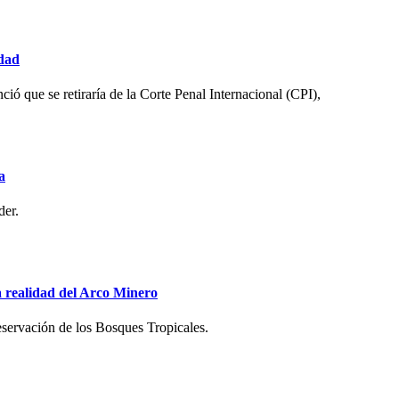
idad
ió que se retiraría de la Corte Penal Internacional (CPI),
a
der.
la realidad del Arco Minero
servación de los Bosques Tropicales.