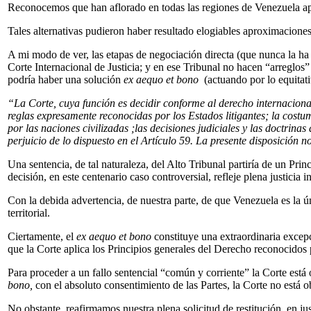
Reconocemos que han aflorado en todas las regiones de Venezuela apor
Tales alternativas pudieron haber resultado elogiables aproximaciones, 
A mi modo de ver, las etapas de negociación directa (que nunca la ha 
Corte Internacional de Justicia; y en ese Tribunal no hacen “arreglos
podría haber una solución
ex aequo et bono
(actuando por lo equitati
“La Corte, cuya función es decidir conforme al derecho internacional
reglas expresamente reconocidas por los Estados litigantes; la cos
por las naciones civilizadas ;las decisiones judiciales y las doctrin
perjuicio de lo dispuesto en el Artículo 59. La presente disposición no
Una sentencia, de tal naturaleza, del Alto Tribunal partiría de un Pr
decisión, en este centenario caso controversial, refleje plena justicia i
Con la debida advertencia, de nuestra parte, de que Venezuela es la ún
territorial.
Ciertamente, el
ex aequo et bono
constituye una extraordinaria excepc
que la Corte aplica los Principios generales del Derecho reconocidos p
Para proceder a un fallo sentencial “común y corriente” la Corte está 
bono,
con el absoluto consentimiento de las Partes, la Corte no está o
No obstante, reafirmamos nuestra plena solicitud de restitución, en