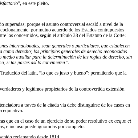
isfactorio
”, en este pleito.
o superadas; porque el asunto controversial escaló a nivel de la
 excepcionalmente, por mutuo acuerdo de los Estados contrapuestos
 los concernidos, según el artículo 38 del Estatuto de la Corte:
ones internacionales, sean generales o particulares, que establecen
a como derecho; los principios generales de derecho reconocidos
mo medio auxiliar para la determinación de las reglas de derecho, sin
o, si las partes así lo convinieren”.
Traducido del latín, “lo que es justo y bueno”; permitiendo que la
 verdaderos y legítimos propietarios de la controvertida extensión
nciadora a través de la citada vía debe distinguirse de los casos en
a equitativa.
ras que en el caso de un ejercicio de su poder resolutivo ex
aequo et
ras; e incluso puede ignorarlas por completo.
s venido reclamando desde 1814.