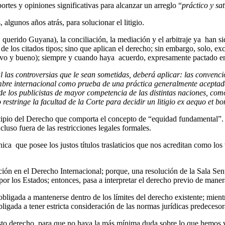
tes y opiniones significativas para alcanzar un arreglo “
práctico y sat
algunos años atrás, para solucionar el litigio.
querido Guyana), la conciliación, la mediación y el arbitraje ya han sid
” de los citados tipos; sino que aplican el derecho; sin embargo, solo,
vo y bueno); siempre y cuando haya acuerdo, expresamente pactado entre
 las controversias que le sean sometidas, deberá aplicar: las convenci
tumbre internacional como prueba de una práctica generalmente aceptad
as de los publicistas de mayor competencia de las distintas naciones, co
 restringe la facultad de la Corte para decidir un litigio ex aequo et bon
incipio del Derecho que comporta el concepto de “equidad fundamental”. 
ncluso fuera de las restricciones legales formales.
ica que posee los justos títulos traslaticios que nos acreditan como los
ión en el Derecho Internacional; porque, una resolución de la Sala Sente
or los Estados; entonces, pasa a interpretar el derecho previo de maner
obligada a mantenerse dentro de los límites del derecho existente; mient
bligada a tener estricta consideración de las normas jurídicas predeceso
 justo derecho, para que no haya la más mínima duda sobre lo que hemo