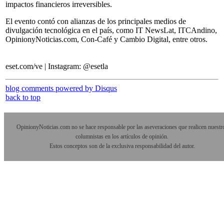
impactos financieros irreversibles.
El evento contó con alianzas de los principales medios de
divulgación tecnológica en el país, como IT NewsLat, ITCAndino,
OpinionyNoticias.com, Con-Café y Cambio Digital, entre otros.
eset.com/ve | Instagram: @esetla
blog comments powered by
Disqus
back to top
OpinionyNoticias.com no se hace responsable por las aseveraciones que realicen nuestr
columnistas en los artículos de opinión.
Estos conceptos son de la exclusiva responsabilidad del autor.