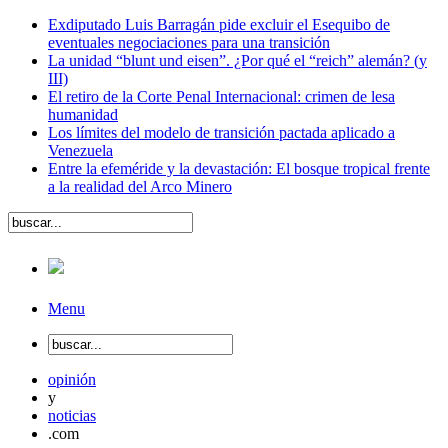
Exdiputado Luis Barragán pide excluir el Esequibo de
eventuales negociaciones para una transición
La unidad “blunt und eisen”. ¿Por qué el “reich” alemán? (y
III)
El retiro de la Corte Penal Internacional: crimen de lesa
humanidad
Los límites del modelo de transición pactada aplicado a
Venezuela
Entre la efeméride y la devastación: El bosque tropical frente
a la realidad del Arco Minero
Menu
opinión
y
noticias
.com