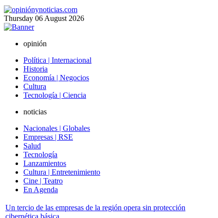
Thursday
06
August
2026
opinión
Política | Internacional
Historia
Economía | Negocios
Cultura
Tecnología | Ciencia
noticias
Nacionales | Globales
Empresas | RSE
Salud
Tecnología
Lanzamientos
Cultura | Entretenimiento
Cine | Teatro
En Agenda
Un tercio de las empresas de la región opera sin protección
cibernética básica