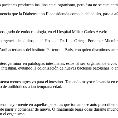
s pacientes producen insulina en el organismo, pero ésta no se encuentr
uencia que la Diabetes tipo II considerada como la del adulto, pase a 
stgrado de endocrinología, en el Hospital Militar Carlos Arvelo.
ergencia de adultos, en el Hospital Dr. Luis Ortega, Porlamar. Miembro
tibacterianos del instituto Pasteur en París, con quien discutimos acerc
nterogermina en patologías intestinales, éstos al ser organismos vivos
ra intestinal, evitando la colonización de nuevas bacterias patógenas, o 
 sistema menos agresivo para el intestino. Teniendo mayor relevancia en 
so de antibióticos a tan temprana edad.
genera mayormente en aquellas personas que toman o se auto prescriben
n de parar y comenzar de nuevo. Ó finalmente bajas dosis durante mucho
en el organismo.