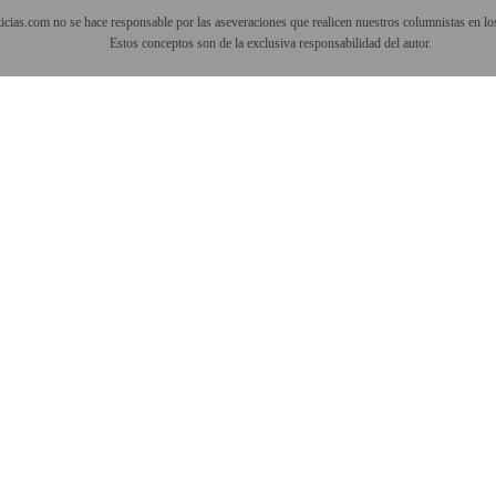
cias.com no se hace responsable por las aseveraciones que realicen nuestros columnistas en los
Estos conceptos son de la exclusiva responsabilidad del autor.