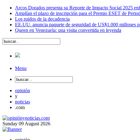
Arcos Dorados presenta su Reporte de Impacto Social 2025 en
Amplían el plazo de inscripción para el Premio ESET de Perio
Los ruidos de la decadencia
EE.UU. anuncia paquete de seguridad de US$1.000 millones para
Queen en Venezuela: una visita convertida en leyenda
Menu
opinión
y
noticias
.com
Sunday
09
August
2026
opinión