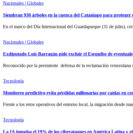
Nacionales | Globales
Siembran 930 árboles en la cuenca del Cataniapo para proteger
En el marco del Día Internacional del Guardaparque (31 de julio), ce
Nacionales | Globales
Exdiputado Luis Barragán pide excluir el Esequibo de eventuale
Reconocido por la persistente defensa de la reclamación venezolana 
Tecnología
Monitoreo predictivo evita pérdidas millonarias por caídas en ce
Frente a los retos operativos del entorno local, la migración desde m
Tecnología
La IA impulsa el 19% de los ciberataques en América Latina y el