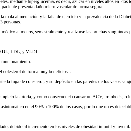
betes, mediante hiperglucemia, es decir, azúcar en niveles altos en dos
el paciente presenta daño micro vascular de forma segura.
 la mala alimentación y la falta de ejercicio y la prevalencia de la Dia
 3 personas.
médico al menos, semestralmente y realizarse las pruebas sanguíneas pe
 el HDL, LDL, y VLDL.
u funcionamiento.
l colesterol de forma muy beneficiosa.
ite la fuga de colesterol, y su depósito en las paredes de los vasos san
 completo la arteria, y como consecuencia causar un ACV, trombosis, o in
es asintomático en el 90% a 100% de los casos, por lo que no es detectab
ado, debido al incremento en los niveles de obesidad infantil y juvenil.