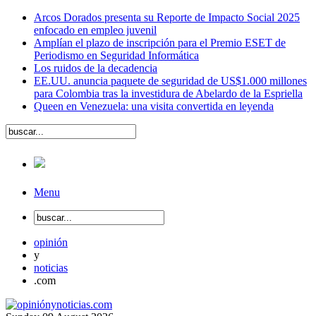
Arcos Dorados presenta su Reporte de Impacto Social 2025
enfocado en empleo juvenil
Amplían el plazo de inscripción para el Premio ESET de
Periodismo en Seguridad Informática
Los ruidos de la decadencia
EE.UU. anuncia paquete de seguridad de US$1.000 millones
para Colombia tras la investidura de Abelardo de la Espriella
Queen en Venezuela: una visita convertida en leyenda
Menu
opinión
y
noticias
.com