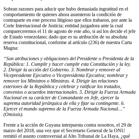
Sobran razones para aducir que hubo demasiada ingratitud en el
comportamiento de quienes ahora asumieron la condición de
contraparte en este proceso litigioso que ellos trabaron, por ante la
Corte Internacional de Justicia; entidad juzgadora ante la cual
compareceremos el 11 de agosto de este año, si así los decide el jefe
de Estado venezolano; dado que es su atribución de su absoluta
reserva constitucional, conforme al artículo (236) de nuestra Carta
Magna:
“Son atribuciones y obligaciones del Presidente o Presidenta de la
República: 1. Cumplir y hacer cumplir esta Constitución y la ley.
2. Dirigir la acción del Gobierno. 3. Nombrar y remover al
Vicepresidente Ejecutivo o Vicepresidenta Ejecutiva; nombrar y
remover los Ministros o Ministras. 4. Dirigir las relaciones
exteriores de la República y celebrar y ratificar los tratados,
convenios o acuerdos internacionales. 5. Dirigir la Fuerza Armada
Nacional en su carácter de Comandante en Jefe, ejercer la
suprema autoridad jerárquica de ella y fijar su contingente. 6.
Ejercer el mando supremo de la Fuerza Armada Nacional…”
(Omissis).
Frente a la acción de Guyana interpuesta contra nosotros, el 29 de
marzo del 2018, una vez que el Secretario General de la ONU
remitió el asunto controversial al Alto Tribunal de La Haya, ¿qué