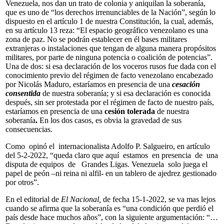
Venezuela, nos dan un trato de colonia y aniquilan la soberanía,
que es uno de “los derechos irrenunciables de la Nación”, según lo
dispuesto en el artículo 1 de nuestra Constitución, la cual, además,
en su artículo 13 reza: “El espacio geográfico venezolano es una
zona de paz. No se podrán establecer en él bases militares
extranjeras o instalaciones que tengan de alguna manera propósitos
militares, por parte de ninguna potencia o coalición de potencias”.
Una de dos: si esa declaración de los voceros rusos fue dada con el
conocimiento previo del régimen de facto venezolano encabezado
por Nicolás Maduro, estaríamos en presencia de una
cesación
consentida
de nuestra soberanía; y si esa declaración es conocida
después, sin ser protestada por el régimen de facto de nuestro país,
estaríamos en presencia de una
cesión tolerada
de nuestra
soberanía
.
En los dos casos, es obvia la gravedad de sus
consecuencias.
Como opinó el internacionalista Adolfo P. Salgueiro, en artículo
del 5-2-2022, “queda claro que aquí estamos en presencia de una
disputa de equipos de Grandes Ligas. Venezuela solo juega el
papel de peón –ni reina ni alfil- en un tablero de ajedrez gestionado
por otros”.
En el editorial de
El Nacional,
de fecha 15-1-2022, se va mas lejos
cuando se afirma que la soberanía es “una condición que perdió el
país desde hace muchos años”, con la siguiente argumentación: “…