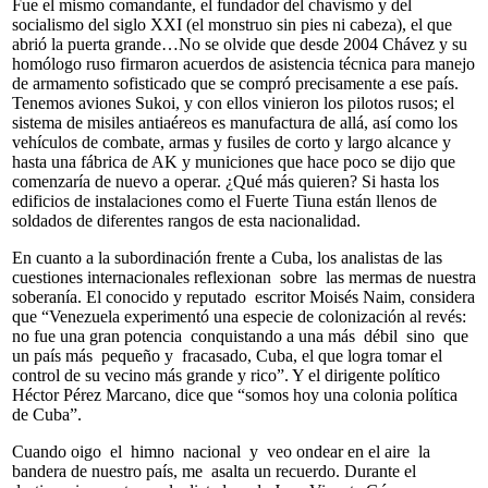
Fue el mismo comandante, el fundador del chavismo y del
socialismo del siglo XXI (el monstruo sin pies ni cabeza), el que
abrió la puerta grande…No se olvide que desde 2004 Chávez y su
homólogo ruso firmaron acuerdos de asistencia técnica para manejo
de armamento sofisticado que se compró precisamente a ese país.
Tenemos aviones Sukoi, y con ellos vinieron los pilotos rusos; el
sistema de misiles antiaéreos es manufactura de allá, así como los
vehículos de combate, armas y fusiles de corto y largo alcance y
hasta una fábrica de AK y municiones que hace poco se dijo que
comenzaría de nuevo a operar. ¿Qué más quieren? Si hasta los
edificios de instalaciones como el Fuerte Tiuna están llenos de
soldados de diferentes rangos de esta nacionalidad.
En cuanto a la subordinación frente a Cuba, los analistas de las
cuestiones internacionales reflexionan sobre las mermas de nuestra
soberanía. El conocido y reputado escritor Moisés Naim, considera
que “Venezuela experimentó una especie de colonización al revés:
no fue una gran potencia conquistando a una más débil sino que
un país más pequeño y fracasado, Cuba, el que logra tomar el
control de su vecino más grande y rico”. Y el dirigente político
Héctor Pérez Marcano, dice que “somos hoy una colonia política
de Cuba”.
Cuando oigo el himno nacional y veo ondear en el aire la
bandera de nuestro país, me asalta un recuerdo. Durante el