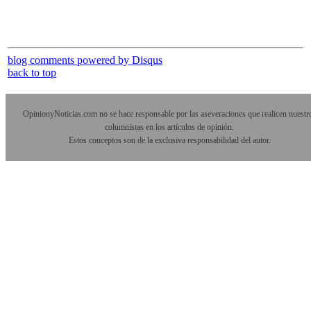
blog comments powered by
Disqus
back to top
OpinionyNoticias.com no se hace responsable por las aseveraciones que realicen nuestr
columnistas en los artículos de opinión.
Estos conceptos son de la exclusiva responsabilidad del autor.