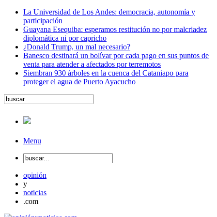
La Universidad de Los Andes: democracia, autonomía y
participación
Guayana Esequiba: esperamos restitución no por malcriadez
diplomática ni por capricho
¿Donald Trump, un mal necesario?
Banesco destinará un bolívar por cada pago en sus puntos de
venta para atender a afectados por terremotos
Siembran 930 árboles en la cuenca del Cataniapo para
proteger el agua de Puerto Ayacucho
Menu
opinión
y
noticias
.com