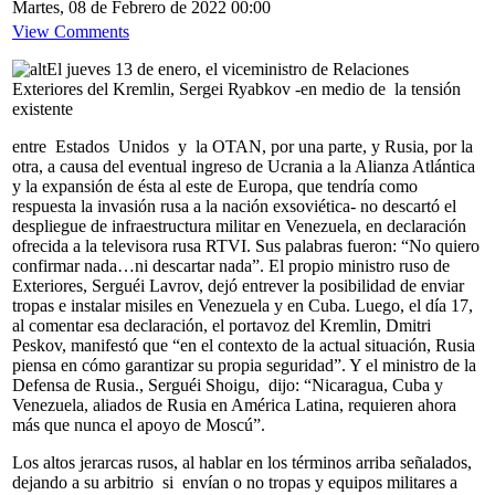
Martes, 08 de Febrero de 2022 00:00
View Comments
El jueves 13 de enero, el viceministro de Relaciones
Exteriores del Kremlin, Sergei Ryabkov -en medio de la tensión
existente
entre Estados Unidos y la OTAN, por una parte, y Rusia, por la
otra, a causa del eventual ingreso de Ucrania a la Alianza Atlántica
y la expansión de ésta al este de Europa, que tendría como
respuesta la invasión rusa a la nación exsoviética- no descartó el
despliegue de infraestructura militar en Venezuela, en declaración
ofrecida a la televisora rusa RTVI. Sus palabras fueron: “No quiero
confirmar nada…ni descartar nada”. El propio ministro ruso de
Exteriores, Serguéi Lavrov, dejó entrever la posibilidad de enviar
tropas e instalar misiles en Venezuela y en Cuba. Luego, el día 17,
al comentar esa declaración, el portavoz del Kremlin, Dmitri
Peskov, manifestó que “en el contexto de la actual situación, Rusia
piensa en cómo garantizar su propia seguridad”. Y el ministro de la
Defensa de Rusia., Serguéi Shoigu, dijo: “Nicaragua, Cuba y
Venezuela, aliados de Rusia en América Latina, requieren ahora
más que nunca el apoyo de Moscú”.
Los altos jerarcas rusos, al hablar en los términos arriba señalados,
dejando a su arbitrio si envían o no tropas y equipos militares a