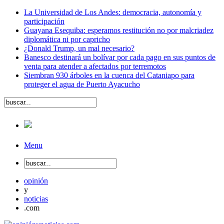
La Universidad de Los Andes: democracia, autonomía y
participación
Guayana Esequiba: esperamos restitución no por malcriadez
diplomática ni por capricho
¿Donald Trump, un mal necesario?
Banesco destinará un bolívar por cada pago en sus puntos de
venta para atender a afectados por terremotos
Siembran 930 árboles en la cuenca del Cataniapo para
proteger el agua de Puerto Ayacucho
Menu
opinión
y
noticias
.com