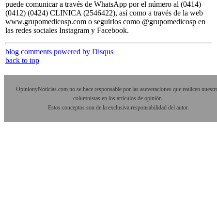
puede comunicar a través de WhatsApp por el número al (0414)
(0412) (0424) CLINICA (2546422), así como a través de la web
www.grupomedicosp.com o seguirlos como @grupomedicosp en
las redes sociales Instagram y Facebook.
blog comments powered by
Disqus
back to top
OpinionyNoticias.com no se hace responsable por las aseveraciones que realicen nuestr
columnistas en los artículos de opinión.
Estos conceptos son de la exclusiva responsabilidad del autor.