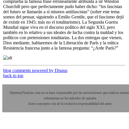
comprueba la famosa frase erróneamente atribuida a sir Winston
Churchill pero que perfectamente pudo haber dicho: “los fascistas
del futuro se llamarán a sí mismos antifascistas” (sobre este tema
somos del pensar, siguiendo a Emilio Gentile, que el fascismo dejó
de existir en 1945; más no el totalitarismo). La Segunda Guerra
Mundial sigue viva en el discurso político del siglo XXI, pero
también en lo relativo a sus ideales de lucha contra la maldad y los
políticos con pretensiones totalitarias. La dos entregas que vienen,
Dios mediante, hablaremos de la Liberación de París y la mítica
Resistencia francesa junto a la famosa pregunta: “¿Arde París?”
blog comments powered by
Disqus
back to top
OpinionyNoticias.com no se hace responsable por las aseveraciones que realicen nuestr
columnistas en los artículos de opinión.
Estos conceptos son de la exclusiva responsabilidad del autor.