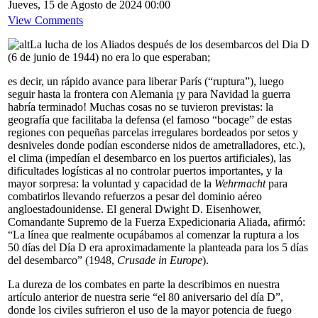
Jueves, 15 de Agosto de 2024 00:00
View Comments
La lucha de los Aliados después de los desembarcos del Dia D
(6 de junio de 1944) no era lo que esperaban;
es decir, un rápido avance para liberar París (“ruptura”), luego
seguir hasta la frontera con Alemania ¡y para Navidad la guerra
habría terminado! Muchas cosas no se tuvieron previstas: la
geografía que facilitaba la defensa (el famoso “bocage” de estas
regiones con pequeñas parcelas irregulares bordeados por setos y
desniveles donde podían esconderse nidos de ametralladores, etc.),
el clima (impedían el desembarco en los puertos artificiales), las
dificultades logísticas al no controlar puertos importantes, y la
mayor sorpresa: la voluntad y capacidad de la
Wehrmacht
para
combatirlos llevando refuerzos a pesar del dominio aéreo
angloestadounidense. El general Dwight D. Eisenhower,
Comandante Supremo de la Fuerza Expedicionaria Aliada, afirmó:
“La línea que realmente ocupábamos al comenzar la ruptura a los
50 días del Día D era aproximadamente la planteada para los 5 días
del desembarco” (1948,
Crusade in Europe
).
La dureza de los combates en parte la describimos en nuestra
artículo anterior de nuestra serie “el 80 aniversario del día D”,
donde los civiles sufrieron el uso de la mayor potencia de fuego