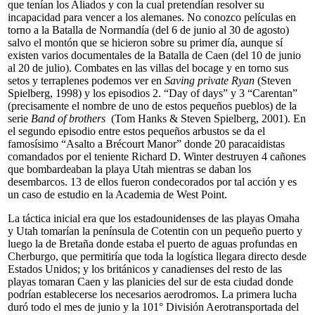
que tenían los Aliados y con la cual pretendían resolver su
incapacidad para vencer a los alemanes. No conozco películas en
torno a la Batalla de Normandía (del 6 de junio al 30 de agosto)
salvo el montón que se hicieron sobre su primer día, aunque sí
existen varios documentales de la Batalla de Caen (del 10 de junio
al 20 de julio). Combates en las villas del bocage y en torno sus
setos y terraplenes podemos ver en
Saving private Ryan
(Steven
Spielberg, 1998) y los episodios 2. “Day of days” y 3 “Carentan”
(precisamente el nombre de uno de estos pequeños pueblos) de la
serie
Band of brothers
(Tom Hanks & Steven Spielberg, 2001). En
el segundo episodio entre estos pequeños arbustos se da el
famosísimo “Asalto a Brécourt Manor” donde 20 paracaidistas
comandados por el teniente Richard D. Winter destruyen 4 cañones
que bombardeaban la playa Utah mientras se daban los
desembarcos. 13 de ellos fueron condecorados por tal acción y es
un caso de estudio en la Academia de West Point.
La táctica inicial era que los estadounidenses de las playas Omaha
y Utah tomarían la península de Cotentin con un pequeño puerto y
luego la de Bretaña donde estaba el puerto de aguas profundas en
Cherburgo, que permitiría que toda la logística llegara directo desde
Estados Unidos; y los británicos y canadienses del resto de las
playas tomaran Caen y las planicies del sur de esta ciudad donde
podrían establecerse los necesarios aerodromos. La primera lucha
duró todo el mes de junio y la 101° División Aerotransportada del