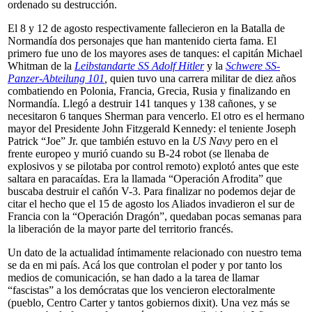
ordenado su destrucción.
El 8 y 12 de agosto respectivamente fallecieron en la Batalla de
Normandía dos personajes que han mantenido cierta fama. El
primero fue uno de los mayores ases de tanques: el capitán Michael
Whitman de la
Leibstandarte SS Adolf Hitler
y la
Schwere SS-
Panzer-Abteilung 101
,
quien tuvo una carrera militar de diez años
combatiendo en Polonia, Francia, Grecia, Rusia y finalizando en
Normandía. Llegó a destruir 141 tanques y 138 cañones, y se
necesitaron 6 tanques Sherman para vencerlo. El otro es el hermano
mayor del Presidente John Fitzgerald Kennedy: el teniente Joseph
Patrick “Joe” Jr. que también estuvo en la
US Navy
pero en el
frente europeo y murió cuando su B-24 robot (se llenaba de
explosivos y se pilotaba por control remoto) explotó antes que este
saltara en paracaídas. Era la llamada “Operación Afrodita” que
buscaba destruir el cañón V-3. Para finalizar no podemos dejar de
citar el hecho que el 15 de agosto los Aliados invadieron el sur de
Francia con la “Operación Dragón”, quedaban pocas semanas para
la liberación de la mayor parte del territorio francés.
Un dato de la actualidad íntimamente relacionado con nuestro tema
se da en mi país. Acá los que controlan el poder y por tanto los
medios de comunicación, se han dado a la tarea de llamar
“fascistas” a los demócratas que los vencieron electoralmente
(pueblo, Centro Carter y tantos gobiernos dixit). Una vez más se