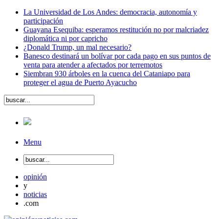
La Universidad de Los Andes: democracia, autonomía y
participación
Guayana Esequiba: esperamos restitución no por malcriadez
diplomática ni por capricho
¿Donald Trump, un mal necesario?
Banesco destinará un bolívar por cada pago en sus puntos de
venta para atender a afectados por terremotos
Siembran 930 árboles en la cuenca del Cataniapo para
proteger el agua de Puerto Ayacucho
Menu
opinión
y
noticias
.com