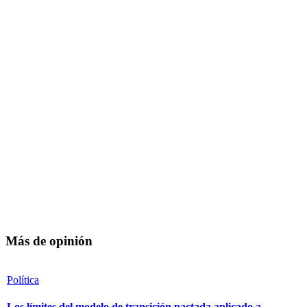
Más de opinión
Política
Los límites del modelo de transición pactada aplicado a