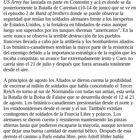
US Army
fue lanzada en parte en Contentin y acá es donde se da
posteriormente la Batalla de Carentan (10-14 de junio) que se ve en
el episodio 2 de
Band of brothers
donde se puede observar la
seguridad que tenían los soldados alemanes frente a los inexpertos
de Estados Unidos, y la fortaleza en blindados de estos aunque
luego son superados por los tanques sherman “americanos”. En la
serie nunca se observa la terrible destrucción de los pueblos
franceses llevada a cabo por la artillería y los bombarderos aliados.
Los británico-canadienses tendrían la mayor parte de la resistencia
del enemigo debido a la importancia estratégica de la región que les
tocaba conquistar, su avance fue extremadamente lento y Caen no
caería sino el 21 de julio y después que fuera arrasada totalmente
desde el aire.
A principios de agosto los Aliados se dieron cuenta la posibilidad
de encerrar al millón de soldados que había concentrado el Tercer
Reich en torno al sur de Normandía con todas sus armas, esta sería
la Batalla de la Bolsa de Falaise que se desarrolla desde el 12 al 21
de agosto. Los británico-canadienses presionarían desde el norte y
los estadounidenses desde el oeste y el sur. También existían
contingentes de soldados de la Francia Libre y polacos. Los
alemanes se dieron cuenta y resistieron manteniendo las pinzas
abiertas hasta que pudieron escaparse la mayoría, aunque tuvieron
que dejar una buena cantidad de material bélico. Después de esta
derrota el camino a París estaba libre, pero Adolf Hitler había