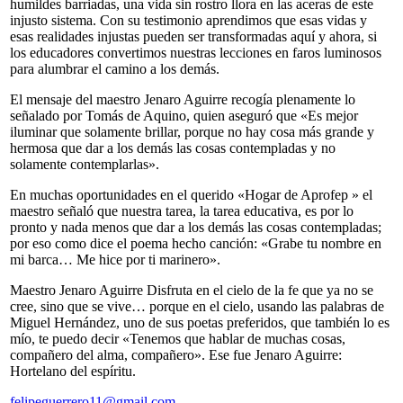
humildes barriadas, una vida sin rostro llora en las aceras de este
injusto sistema. Con su testimonio aprendimos que esas vidas y
esas realidades injustas pueden ser transformadas aquí y ahora, si
los educadores convertimos nuestras lecciones en faros luminosos
para alumbrar el camino a los demás.
El mensaje del maestro Jenaro Aguirre recogía plenamente lo
señalado por Tomás de Aquino, quien aseguró que «Es mejor
iluminar que solamente brillar, porque no hay cosa más grande y
hermosa que dar a los demás las cosas contempladas y no
solamente contemplarlas».
En muchas oportunidades en el querido «Hogar de Aprofep » el
maestro señaló que nuestra tarea, la tarea educativa, es por lo
pronto y nada menos que dar a los demás las cosas contempladas;
por eso como dice el poema hecho canción: «Grabe tu nombre en
mi barca… Me hice por ti marinero».
Maestro Jenaro Aguirre Disfruta en el cielo de la fe que ya no se
cree, sino que se vive… porque en el cielo, usando las palabras de
Miguel Hernández, uno de sus poetas preferidos, que también lo es
mío, te puedo decir «Tenemos que hablar de muchas cosas,
compañero del alma, compañero». Ese fue Jenaro Aguirre:
Hortelano del espíritu.
felipeguerrero11@gmail.com