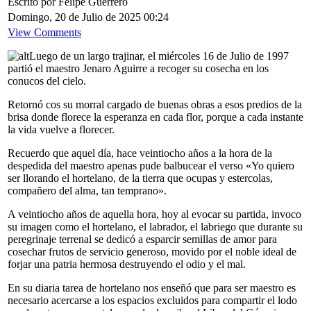
Escrito por Felipe Guerrero
Domingo, 20 de Julio de 2025 00:24
View Comments
Luego de un largo trajinar, el miércoles 16 de Julio de 1997
partió el maestro Jenaro Aguirre a recoger su cosecha en los
conucos del cielo.
Retornó cos su morral cargado de buenas obras a esos predios de la
brisa donde florece la esperanza en cada flor, porque a cada instante
la vida vuelve a florecer.
Recuerdo que aquel día, hace veintiocho años a la hora de la
despedida del maestro apenas pude balbucear el verso «Yo quiero
ser llorando el hortelano, de la tierra que ocupas y estercolas,
compañero del alma, tan temprano».
A veintiocho años de aquella hora, hoy al evocar su partida, invoco
su imagen como el hortelano, el labrador, el labriego que durante su
peregrinaje terrenal se dedicó a esparcir semillas de amor para
cosechar frutos de servicio generoso, movido por el noble ideal de
forjar una patria hermosa destruyendo el odio y el mal.
En su diaria tarea de hortelano nos enseñó que para ser maestro es
necesario acercarse a los espacios excluidos para compartir el lodo