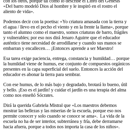
con los otros, porque tal como lo describe el Libro del Génesis
«Del barro modeló Dios al hombre y le inspiró en el rostro el
aliento de vida».
Podemos decir con la poetisa: «Yo criatura amasada con la tierra y
el agua / llevo en el pecho el viento y en la frente la llama», porque
tanto el alumno como el maestro, somos criaturas de barro, frágiles
y vulnerables; por eso nos dirá Jenaro Aguirre que el educador
auténtico tiene necesidad de arrodillarse y cuando sus manos se
embarran y encallecen… ¡Entonces aprende a ser Maestro!
Esa tarea exige paciencia, entrega, constancia y humildad… porque
la humildad viene de humus, ese conjunto de compuestos orgánicos
presentes en la capa superficial del suelo. Entonces la acción del
educador es abonar la tierra para sembrar.
Con ese humus, de lo más bajo y degradado, brotará lo bueno, útil
y bello. ¡Eso es el jardín! y cuidar el jardín es una terapia del alma
como nos enseñó Sócrates.
Dirá la querida Gabriela Mistral que «Los maestros debemos
mostrar las bellezas y las miserias de la escuela, porque eso nos
permite conocer y solo cuando se conoce se ama». La vida de la
escuela no ha de ser interior, subterránea y fría, debe derramarse
hacia afuera, porque a todos nos importa la casa de los niños».