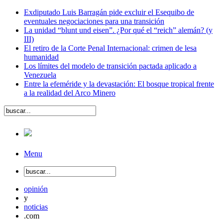
Exdiputado Luis Barragán pide excluir el Esequibo de
eventuales negociaciones para una transición
La unidad “blunt und eisen”. ¿Por qué el “reich” alemán? (y
III)
El retiro de la Corte Penal Internacional: crimen de lesa
humanidad
Los límites del modelo de transición pactada aplicado a
Venezuela
Entre la efeméride y la devastación: El bosque tropical frente
a la realidad del Arco Minero
Menu
opinión
y
noticias
.com