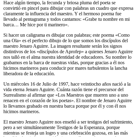
Hace algún tiempo, la fecunda y briosa pluma del poeta se
convirtió en pincel para dibujar con palabras un cuadro que expresa
claramente la influencia del maestro. Y el hermoso poema fue
llevado al pentagrama y todos cantamos: «Grabe tu nombre en mi
barca… Me hice por ti marinero».
Si hacer un caligrama es dibujar con palabras; este poema «Como
una Ola» es el perfecto dibujo de lo que somos los discípulos del
maestro Jenaro Aguirre. La imagen resultante serán los signos
distintivos de los «discípulos de Aprofep» a quienes Jenaro Aguirre
nos talló en el alma nuestra identidad de educadores. Su nombre lo
grabamos en la barca de nuestras vidas, porque gracias a él nos
hicimos marineros para conducir por mares turbulentos la lancha
liberadora de la educación.
Un miércoles 16 de Julio de 1997, hace veintiocho años nació a la
vida eterna Jenaro Aguirre. Cuánta razón tiene el precursor del
Surrealismo al afirmar que «Los Maestros que mueren uno a uno
renacen en el corazón de los poetas». El nombre de Jenaro Aguirre
lo llevamos grabado en nuestra barca porque por él y con él nos
hicimos marineros.
El maestro Jenaro Aguirre nos enseñó a ser testigos del sufrimiento,
pero a ser simultáneamente Testigos de la Esperanza, porque
mientras se festeja un logro y una celebración gozosa, en las más