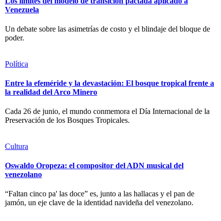
Los límites del modelo de transición pactada aplicado a
Venezuela
Un debate sobre las asimetrías de costo y el blindaje del bloque de
poder.
Política
Entre la efeméride y la devastación: El bosque tropical frente a
la realidad del Arco Minero
Cada 26 de junio, el mundo conmemora el Día Internacional de la
Preservación de los Bosques Tropicales.
Cultura
Oswaldo Oropeza: el compositor del ADN musical del
venezolano
“Faltan cinco pa' las doce” es, junto a las hallacas y el pan de
jamón, un eje clave de la identidad navideña del venezolano.