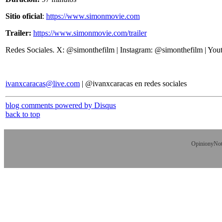
Sitio oficial
:
https://www.simonmovie.com
Trailer:
https://www.simonmovie.com/trailer
Redes Sociales. X: @simonthefilm | Instagram: @simonthefilm | Yo
ivanxcaracas@live.com
| @ivanxcaracas en redes sociales
blog comments powered by
Disqus
back to top
OpinionyNoti