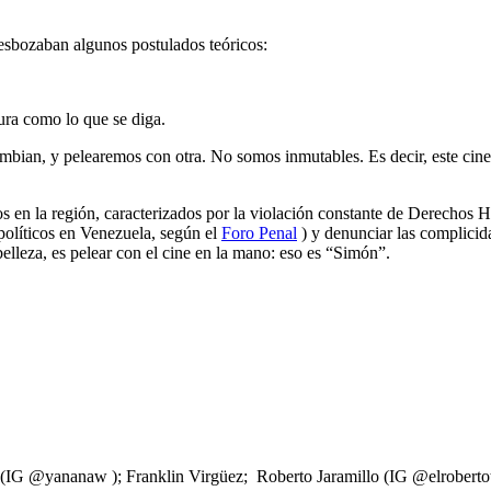
 esbozaban algunos postulados teóricos:
ura como lo que se diga.
bian, y pelearemos con otra. No somos inmutables. Es decir, este cine,
ios en la región, caracterizados por la violación constante de Derechos
políticos en Venezuela, según el
Foro Penal
) y denunciar las complicid
 belleza, es pelear con el cine en la mano: eso es “Simón”.
IG @yananaw ); Franklin Virgüez; Roberto Jaramillo (IG @elrobertotv