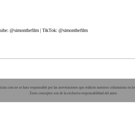
utube: @simonthefilm | TikTok: @simonthefilm
cias.com no se hace responsable por las aseveraciones que realicen nuestros columnistas en los
Estos conceptos son de la exclusiva responsabilidad del autor.