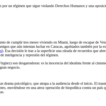
as por un régimen que sigue violando Derechos Humanos y una oposició
unto de cumplir tres meses viviendo en Miami, luego de escapar de Vene
 amigos que aún intentan luchar en Caracas, agobiados también por la es
hi
). Esa decisión le trae a la superficie una oleada de recuerdos que abre
de inteligencia y represión del régimen.
güez) son desgarradoras: es la inocencia del idealista frente al cinism
 gran negocio.
lla un drama psicológico, que atrapa a la audiencia desde el inicio. El
dentro, moviéndose en una atroz operación de biopolítica contra un país
as.