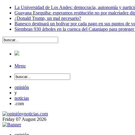
La Universidad de Los Andes: democracia, autonomía y partici
Guayana Esequiba: esperamos restitución no por malcriadez dip
¿Donald Trump, un mal necesario?
Banesco destinará un bolívar por cada pago en sus puntos de ve
Siembran 930 árboles en la cuenca del Cataniapo para proteger
Menu
opinión
y
noticias
.com
Friday
07
August
2026
opinión