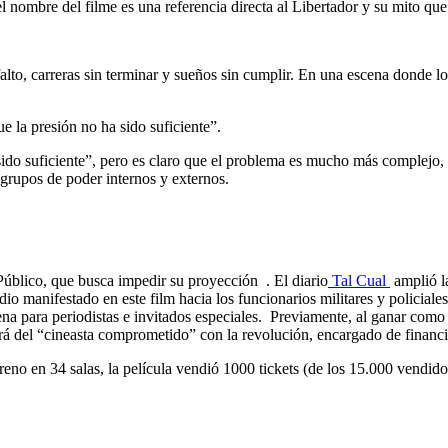
el nombre del filme es una referencia directa al Libertador y su mito qu
to, carreras sin terminar y sueños sin cumplir. En una escena donde los
 la presión no ha sido suficiente”.
ido suficiente”, pero es claro que el problema es mucho más complejo, 
 grupos de poder internos y externos.
Público, que busca impedir su proyección . El diario
Tal Cual
amplió 
dio manifestado en este film hacia los funcionarios militares y policiale
lena para periodistas e invitados especiales. Previamente, al ganar com
 irá del “cineasta comprometido” con la revolución, encargado de financ
eno en 34 salas, la película vendió 1000 tickets (de los 15.000 vendidos