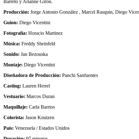
Barreto y Arianne Girón.
Producción:
Jorge Antonio González , Marcel Rasquin, Diego Vicen
Guion:
Diego Vicentini
Fotografía:
Horacio Martinez
Música:
Freddy Sheinfeld
Sonido:
Jan Bezouska
Montaje:
Diego Vicentini
Diseñadora de Producción:
Panchi Sanfuentes
Casting:
Lauren Herrel
Vestuario:
Marcos Duran
Maquillaje:
Carla Barrios
Colorista:
Jason Knutzen
País:
Venezuela / Estados Unidos
Duración:
97 minutos