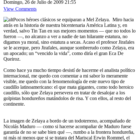
Domingo, 26 de Julio de 2009 21:55
View Comments
Pocos héroes clásicos se equiparan a Mel Zelaya. Miro hacia
atrás en la historia de nuestra bicentenaria América Latina y, en
verdad, salvo Tin Tan en sus mejores momentos — que no todos lo
fueron —, no alcanzo a ver a nadie de tan hilarante estatura, no
digamos ya moral, sino estatura a secas. Acaso el profesor Jirafales
se le acerque, pero Jirafales, aunque sombrerudo como Zelaya, era
un apocado; un “vencido la vida”, como diría el gran Eca De
Queiroz.
Como hace ya mucho tiempo desistí de hacerme el analista político
internacional, me quedo con comentar a mi sabor lo meramente
visible, me quedo con la fenomenología de este nuevo tipo de
caudillo latinoamericano: el que mata gigantes, como todo heroico
caudillo, sólo que Zelaya persevera en tratar de desalojar a los
golpistas hondureños matándolos de risa. Y con ellos, al resto del
continente.
La imagen de Zelaya a bordo de un todoterreno, acompañado de
Nicolás Maduro — como si hacerse acompañar de Maduro fuese
garantía de no se sabe bien qué —, rumbo a la frontera hondureña,
ni más ni menos que si se tratara del Mariscal Erwin Rommel, el