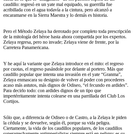
caudillo: regresó en un yate mal equipado, su guerrilla fue
acribillada con el agua todavía a la cintura, pero alcanzó a
encaramarse en la Sierra Maestra y lo demás es historia.
Pero el Método Zelaya ha derrotado por completo toda prescripción
de la mitología del héroe hasta ahora compartida por los expertos.
Zelaya regresa, pero no invade; Zelaya viene de frente, por la
Carretera Panamericana.
Y he aquí la variante que Zelaya introduce en el mito: el regreso
por cuotas, el regreso pasándole por delante al portero. Más que
caudillo popular que intenta una invasión en el yate “Granma”,
Zelaya enmascara su designio de volver al poder con procederes
acaso más astutos, más dignos de Odiseo, “el fecundo en ardides”.
Para decirlo todo: con ardides dignos de un tipo que
impertérritamente intenta colearse en una parrillada del Club Los
Cortijos.
Sólo que, a diferencia de Odiseo o de Castro, a la Zelaya le piden
la cédula y se devuelve, según él, porque su vida peligra.
Ciertamente, la vida de los caudillos populares, de los caudillos
superarrechamente antimperialistas siempre está en peligro: es su