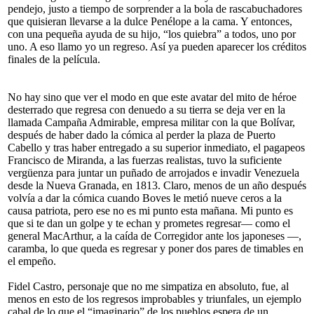
pendejo, justo a tiempo de sorprender a la bola de rascabuchadores
que quisieran llevarse a la dulce Penélope a la cama. Y entonces,
con una pequeña ayuda de su hijo, “los quiebra” a todos, uno por
uno. A eso llamo yo un regreso. Así ya pueden aparecer los créditos
finales de la película.
No hay sino que ver el modo en que este avatar del mito de héroe
desterrado que regresa con denuedo a su tierra se deja ver en la
llamada Campaña Admirable, empresa militar con la que Bolívar,
después de haber dado la cómica al perder la plaza de Puerto
Cabello y tras haber entregado a su superior inmediato, el pagapeos
Francisco de Miranda, a las fuerzas realistas, tuvo la suficiente
vergüenza para juntar un puñado de arrojados e invadir Venezuela
desde la Nueva Granada, en 1813. Claro, menos de un año después
volvía a dar la cómica cuando Boves le metió nueve ceros a la
causa patriota, pero ese no es mi punto esta mañana. Mi punto es
que si te dan un golpe y te echan y prometes regresar— como el
general MacArthur, a la caída de Corregidor ante los japoneses —,
caramba, lo que queda es regresar y poner dos pares de timables en
el empeño.
Fidel Castro, personaje que no me simpatiza en absoluto, fue, al
menos en esto de los regresos improbables y triunfales, un ejemplo
cabal de lo que el “imaginario” de los pueblos espera de un