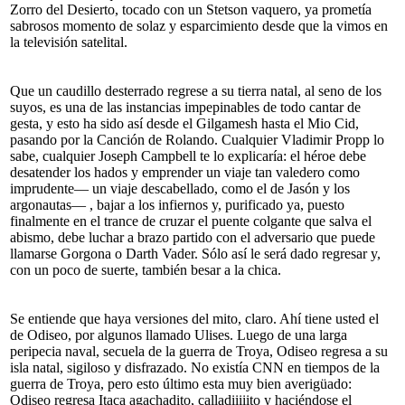
Zorro del Desierto, tocado con un Stetson vaquero, ya prometía
sabrosos momento de solaz y esparcimiento desde que la vimos en
la televisión satelital.
Que un caudillo desterrado regrese a su tierra natal, al seno de los
suyos, es una de las instancias impepinables de todo cantar de
gesta, y esto ha sido así desde el Gilgamesh hasta el Mio Cid,
pasando por la Canción de Rolando. Cualquier Vladimir Propp lo
sabe, cualquier Joseph Campbell te lo explicaría: el héroe debe
desatender los hados y emprender un viaje tan valedero como
imprudente— un viaje descabellado, como el de Jasón y los
argonautas— , bajar a los infiernos y, purificado ya, puesto
finalmente en el trance de cruzar el puente colgante que salva el
abismo, debe luchar a brazo partido con el adversario que puede
llamarse Gorgona o Darth Vader. Sólo así le será dado regresar y,
con un poco de suerte, también besar a la chica.
Se entiende que haya versiones del mito, claro. Ahí tiene usted el
de Odiseo, por algunos llamado Ulises. Luego de una larga
peripecia naval, secuela de la guerra de Troya, Odiseo regresa a su
isla natal, sigiloso y disfrazado. No existía CNN en tiempos de la
guerra de Troya, pero esto último esta muy bien averigüado:
Odiseo regresa Itaca agachadito, calladiiiiito y haciéndose el