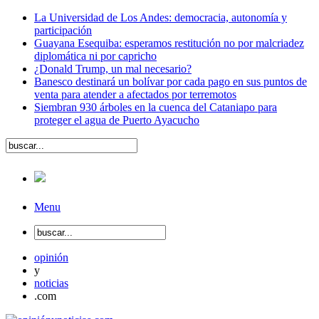
La Universidad de Los Andes: democracia, autonomía y
participación
Guayana Esequiba: esperamos restitución no por malcriadez
diplomática ni por capricho
¿Donald Trump, un mal necesario?
Banesco destinará un bolívar por cada pago en sus puntos de
venta para atender a afectados por terremotos
Siembran 930 árboles en la cuenca del Cataniapo para
proteger el agua de Puerto Ayacucho
Menu
opinión
y
noticias
.com