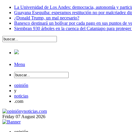
La Universidad de Los Andes: democracia, autonomía y partici
Guayana Esequiba: esperamos restitución no por malcriadez dip
¿Donald Trump, un mal necesario?
Banesco destinará un bolívar por cada pago en sus puntos de ve
Siembran 930 árboles en la cuenca del Cataniapo para proteger
Menu
opinión
y
noticias
.com
Friday
07
August
2026
opinión