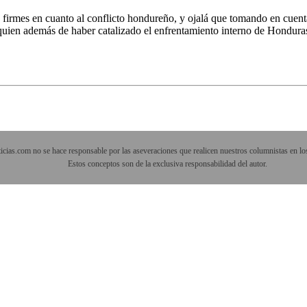
 firmes en cuanto al conflicto hondureño, y ojalá que tomando en cuent
 quien además de haber catalizado el enfrentamiento interno de Honduras
cias.com no se hace responsable por las aseveraciones que realicen nuestros columnistas en los
Estos conceptos son de la exclusiva responsabilidad del autor.