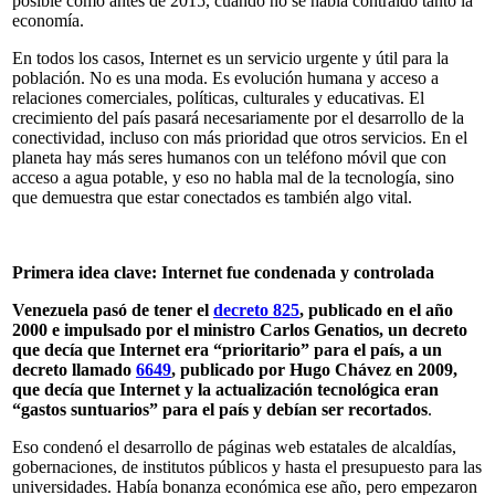
posible como antes de 2015, cuando no se había contraído tanto la
economía.
En todos los casos, Internet es un servicio urgente y útil para la
población. No es una moda. Es evolución humana y acceso a
relaciones comerciales, políticas, culturales y educativas. El
crecimiento del país pasará necesariamente por el desarrollo de la
conectividad, incluso con más prioridad que otros servicios. En el
planeta hay más seres humanos con un teléfono móvil que con
acceso a agua potable, y eso no habla mal de la tecnología, sino
que demuestra que estar conectados es también algo vital.
Primera idea clave: Internet fue condenada y controlada
Venezuela pasó de tener el
decreto 825
, publicado en el año
2000 e impulsado por el ministro Carlos Genatios, un decreto
que decía que Internet era “prioritario” para el país, a un
decreto llamado
6649
, publicado por Hugo Chávez en 2009,
que decía que Internet y la actualización tecnológica eran
“gastos suntuarios” para el país y debían ser recortados
.
Eso condenó el desarrollo de páginas web estatales de alcaldías,
gobernaciones, de institutos públicos y hasta el presupuesto para las
universidades. Había bonanza económica ese año, pero empezaron