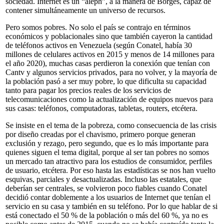
sociedad. Internet es un “aleph”, a la manera de Borges, capaz de
contener simultáneamente un universo de recursos.
Pero somos pobres. No solo el país se contrajo en términos
económicos y poblacionales sino que también cayeron la cantidad
de teléfonos activos en Venezuela (según Conatel, había 30
millones de celulares activos en 2015 y menos de 14 millones para
el año 2020), muchas casas perdieron la conexión que tenían con
Cantv y algunos servicios privados, para no volver, y la mayoría de
la población pasó a ser muy pobre, lo que dificulta su capacidad
tanto para pagar los precios reales de los servicios de
telecomunicaciones como la actualización de equipos nuevos para
sus casas: teléfonos, computadoras, tabletas, routers, etcétera.
Se insiste en el tema de la pobreza, como consecuencia de las crisis
por diseño creadas por el chavismo, primero porque generan
exclusión y rezago, pero segundo, que es lo más importante para
quienes siguen el tema digital, porque al ser tan pobres no somos
un mercado tan atractivo para los estudios de consumidor, perfiles
de usuario, etcétera. Por eso hasta las estadísticas se nos han vuelto
esquivas, parciales y desactualizadas. Incluso las estatales, que
deberían ser centrales, se volvieron poco fiables cuando Conatel
decidió contar doblemente a los usuarios de Internet que tenían el
servicio en su casa y también en su teléfono. Por lo que hablar de si
está conectado el 50 % de la población o más del 60 %, ya no es