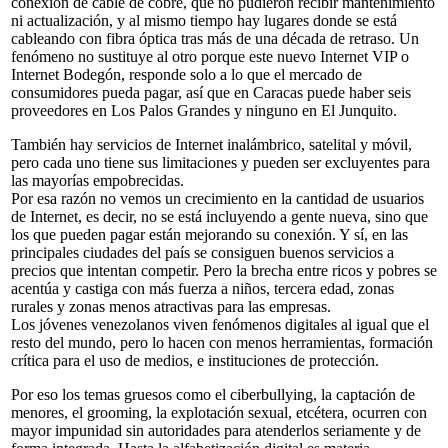
conexión de cable de cobre, que no pudieron recibir mantenimiento
ni actualización, y al mismo tiempo hay lugares donde se está
cableando con fibra óptica tras más de una década de retraso. Un
fenómeno no sustituye al otro porque este nuevo Internet VIP o
Internet Bodegón, responde solo a lo que el mercado de
consumidores pueda pagar, así que en Caracas puede haber seis
proveedores en Los Palos Grandes y ninguno en El Junquito.
También hay servicios de Internet inalámbrico, satelital y móvil,
pero cada uno tiene sus limitaciones y pueden ser excluyentes para
las mayorías empobrecidas.
Por esa razón no vemos un crecimiento en la cantidad de usuarios
de Internet, es decir, no se está incluyendo a gente nueva, sino que
los que pueden pagar están mejorando su conexión. Y sí, en las
principales ciudades del país se consiguen buenos servicios a
precios que intentan competir. Pero la brecha entre ricos y pobres se
acentúa y castiga con más fuerza a niños, tercera edad, zonas
rurales y zonas menos atractivas para las empresas.
Los jóvenes venezolanos viven fenómenos digitales al igual que el
resto del mundo, pero lo hacen con menos herramientas, formación
crítica para el uso de medios, e instituciones de protección.
Por eso los temas gruesos como el ciberbullying, la captación de
menores, el grooming, la explotación sexual, etcétera, ocurren con
mayor impunidad sin autoridades para atenderlos seriamente y de