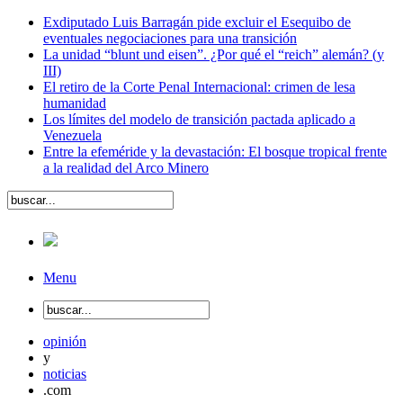
Exdiputado Luis Barragán pide excluir el Esequibo de
eventuales negociaciones para una transición
La unidad “blunt und eisen”. ¿Por qué el “reich” alemán? (y
III)
El retiro de la Corte Penal Internacional: crimen de lesa
humanidad
Los límites del modelo de transición pactada aplicado a
Venezuela
Entre la efeméride y la devastación: El bosque tropical frente
a la realidad del Arco Minero
Menu
opinión
y
noticias
.com