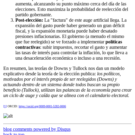
aumenta, alcanzando su punto máximo cerca del día de las
elecciones. Esto maximiza la probabilidad de reelección del
partido gobernante.
Post-elección:
La "factura" de este auge artificial llega. La
expansión del gasto puede haber generado un gran déficit
fiscal, y la expansión monetaria puede haber desatado
presiones inflacionarias. El gobierno (a menudo el mismo
que fue reelegido) se ve forzado a implementar
políticas
contractivas
: subir impuestos, recortar el gasto y aumentar
las tasas de interés para controlar la inflación, lo que lleva a
una desaceleración económica o incluso a una recesión.
En resumen, las teorías de Downs y Tullock nos dan un modelo
explicativo desde la teoría de la elección publica:
los políticos,
motivados por el interés propio de ser reelegidos (Downs) y
actuando dentro de un sistema donde todos buscan su propio
beneficio (Tullock), utilizan las palancas de la economía para crear
un ciclo de auge y caída que se alinea con el calendario electoral.
[1]
ORCID:
https://orcid.org/0009-0001-5282-0006
blog comments powered by
Disqus
back to top