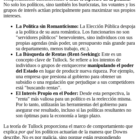
No solo los políticos, sino también los burócratas, los votantes y los
grupos de interés actúan principalmente para maximizar sus propios
intereses.
La Política sin Romanticismo:
La Elección Pública despoja
a la política de su aura romántica. Los funcionarios no son
"servidores públicos" benevolentes, sino individuos con sus
propias agendas (más poder, un presupuesto más grande para
su departamento, menos trabajo, etc.).
La Búsqueda de Rentas (Rent-Seeking):
Este es un
concepto clave de Tullock. Se refiere a los intentos de
individuos o grupos de enriquecerse
manipulando el poder
del Estado
en lugar de producir nueva riqueza. Por ejemplo,
una empresa que presiona al gobierno para obtener un
subsidio o una regulación que perjudique a sus competidores
está "buscando rentas".
El Interés Propio en el Poder:
Desde esta perspectiva, la
"renta" más valiosa para un político es la reelección misma.
Por lo tanto, utilizarán las herramientas del gobierno para
asegurar ese resultado, incluso si las políticas resultantes no
son óptimas para la economía a largo plazo.
La teoría de Tullock proporciona el marco de comportamiento que
explica
por qué
los políticos actuarían de la manera que Downs
describe. No es por malicia, sino porque están respondiendo