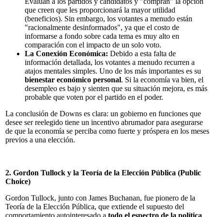
Evalúan a los partidos y candidatos y "compran" la opción
que creen que les proporcionará la mayor utilidad
(beneficios). Sin embargo, los votantes a menudo están
"racionalmente desinformados", ya que el costo de
informarse a fondo sobre cada tema es muy alto en
comparación con el impacto de un solo voto.
La Conexión Económica:
Debido a esta falta de
información detallada, los votantes a menudo recurren a
atajos mentales simples. Uno de los más importantes es su
bienestar económico personal
. Si la economía va bien, el
desempleo es bajo y sienten que su situación mejora, es más
probable que voten por el partido en el poder.
La conclusión de Downs es clara: un gobierno en funciones que
desee ser reelegido tiene un incentivo abrumador para asegurarse
de que la economía se perciba como fuerte y próspera en los meses
previos a una elección.
2. Gordon Tullock y la Teoría de la Elección Pública (Public
Choice)
Gordon Tullock, junto con James Buchanan, fue pionero de la
Teoría de la Elección Pública, que extiende el supuesto del
comportamiento autointeresado a
todo el espectro de la política
.