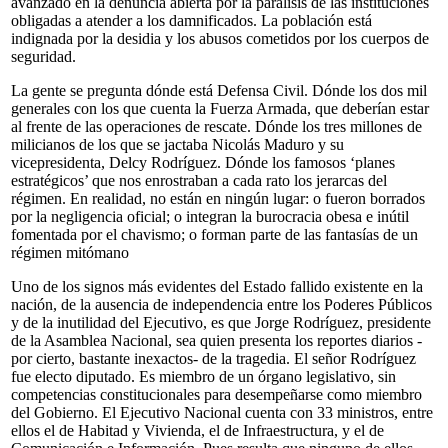
avanzado en la denuncia abierta por la parálisis de las instituciones
obligadas a atender a los damnificados. La población está
indignada por la desidia y los abusos cometidos por los cuerpos de
seguridad.
La gente se pregunta dónde está Defensa Civil. Dónde los dos mil
generales con los que cuenta la Fuerza Armada, que deberían estar
al frente de las operaciones de rescate. Dónde los tres millones de
milicianos de los que se jactaba Nicolás Maduro y su
vicepresidenta, Delcy Rodríguez. Dónde los famosos ‘planes
estratégicos’ que nos enrostraban a cada rato los jerarcas del
régimen. En realidad, no están en ningún lugar: o fueron borrados
por la negligencia oficial; o integran la burocracia obesa e inútil
fomentada por el chavismo; o forman parte de las fantasías de un
régimen mitómano
Uno de los signos más evidentes del Estado fallido existente en la
nación, de la ausencia de independencia entre los Poderes Públicos
y de la inutilidad del Ejecutivo, es que Jorge Rodríguez, presidente
de la Asamblea Nacional, sea quien presenta los reportes diarios -
por cierto, bastante inexactos- de la tragedia. El señor Rodríguez
fue electo diputado. Es miembro de un órgano legislativo, sin
competencias constitucionales para desempeñarse como miembro
del Gobierno. El Ejecutivo Nacional cuenta con 33 ministros, entre
ellos el de Habitad y Vivienda, el de Infraestructura, y el de