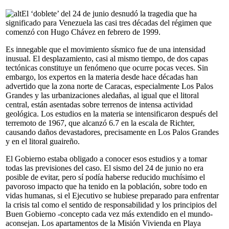
El ‘doblete’ del 24 de junio desnudó la tragedia que ha
significado para Venezuela las casi tres décadas del régimen que
comenzó con Hugo Chávez en febrero de 1999.
Es innegable que el movimiento sísmico fue de una intensidad
inusual. El desplazamiento, casi al mismo tiempo, de dos capas
tectónicas constituye un fenómeno que ocurre pocas veces. Sin
embargo, los expertos en la materia desde hace décadas han
advertido que la zona norte de Caracas, especialmente Los Palos
Grandes y las urbanizaciones aledañas, al igual que el litoral
central, están asentadas sobre terrenos de intensa actividad
geológica. Los estudios en la materia se intensificaron después del
terremoto de 1967, que alcanzó 6.7 en la escala de Richter,
causando daños devastadores, precisamente en Los Palos Grandes
y en el litoral guaireño.
El Gobierno estaba obligado a conocer esos estudios y a tomar
todas las previsiones del caso. El sismo del 24 de junio no era
posible de evitar, pero sí podía haberse reducido muchísimo el
pavoroso impacto que ha tenido en la población, sobre todo en
vidas humanas, si el Ejecutivo se hubiese preparado para enfrentar
la crisis tal como el sentido de responsabilidad y los principios del
Buen Gobierno -concepto cada vez más extendido en el mundo-
aconsejan. Los apartamentos de la Misión Vivienda en Playa