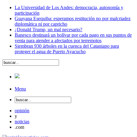
La Universidad de Los Andes: democracia, autonomía y
participación
Guayana Esequiba: esperamos restitución no por malcriadez
diplomática ni por capricho
¿Donald Trump, un mal necesario?
Banesco destinará un bolívar por cada pago en sus puntos de
venta para atender a afectados por terremotos
Siembran 930 árboles en la cuenca del Cataniapo para
proteger el agua de Puerto Ayacucho
Menu
opinión
y
noticias
.com