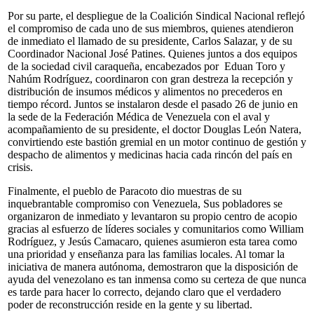
Por su parte, el despliegue de la Coalición Sindical Nacional reflejó
el compromiso de cada uno de sus miembros, quienes atendieron
de inmediato el llamado de su presidente, Carlos Salazar, y de su
Coordinador Nacional José Patines. Quienes juntos a dos equipos
de la sociedad civil caraqueña, encabezados por Eduan Toro y
Nahúm Rodríguez, coordinaron con gran destreza la recepción y
distribución de insumos médicos y alimentos no precederos en
tiempo récord. Juntos se instalaron desde el pasado 26 de junio en
la sede de la Federación Médica de Venezuela con el aval y
acompañamiento de su presidente, el doctor Douglas León Natera,
convirtiendo este bastión gremial en un motor continuo de gestión y
despacho de alimentos y medicinas hacia cada rincón del país en
crisis.
Finalmente, el pueblo de Paracoto dio muestras de su
inquebrantable compromiso con Venezuela, Sus pobladores se
organizaron de inmediato y levantaron su propio centro de acopio
gracias al esfuerzo de líderes sociales y comunitarios como William
Rodríguez, y Jesús Camacaro, quienes asumieron esta tarea como
una prioridad y enseñanza para las familias locales. Al tomar la
iniciativa de manera autónoma, demostraron que la disposición de
ayuda del venezolano es tan inmensa como su certeza de que nunca
es tarde para hacer lo correcto, dejando claro que el verdadero
poder de reconstrucción reside en la gente y su libertad.