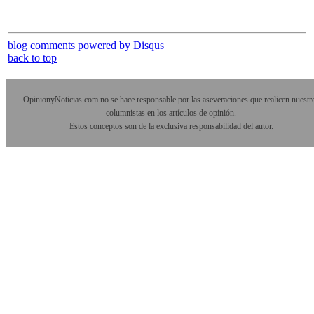
blog comments powered by
Disqus
back to top
OpinionyNoticias.com no se hace responsable por las aseveraciones que realicen nuestr
columnistas en los artículos de opinión.
Estos conceptos son de la exclusiva responsabilidad del autor.