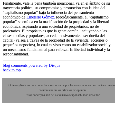
Finalmente, vale la pena también mencionar, ya en el ámbito de su
trayectoria política, su compromiso y promoción con la idea del
"capitalismo popular" bajo la influencia del pensamiento
económico de
Emeterio Gómez.
Ideológicamente, el "capitalismo
popular" se enfoca en la masificación de la propiedad y la libertad
económica, aspirando a una sociedad de propietarios, no de
proletarios. El propósito es que la gente común, incluyendo a las
clases medias y populares, acceda masivamente a ser dueña del
capital (ya sea a través de la propiedad de la vivienda, acciones o
pequeños negocios), lo cual es visto como un estabilizador social y
un mecanismo fundamental para reforzar la libertad individual y la
responsabilidad.
blog comments powered by
Disqus
back to top
OpinionyNoticias.com no se hace responsable por las aseveraciones que realicen nuestr
columnistas en los artículos de opinión.
Estos conceptos son de la exclusiva responsabilidad del autor.