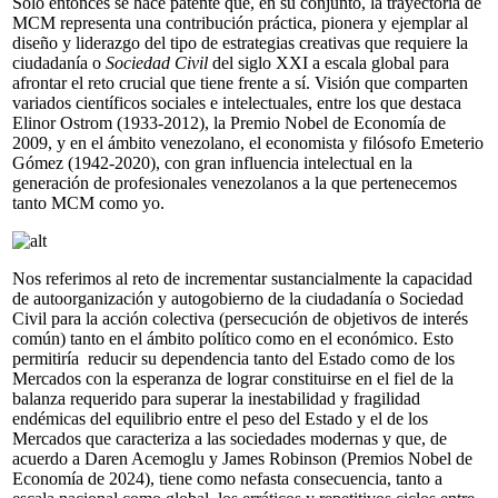
Solo entonces se hace patente que, en su conjunto, la trayectoria de
MCM representa una contribución práctica, pionera y ejemplar al
diseño y liderazgo del tipo de estrategias creativas que requiere la
ciudadanía o
Sociedad Civil
del siglo XXI a escala global para
afrontar el reto crucial que tiene frente a sí. Visión que comparten
variados científicos sociales e intelectuales, entre los que destaca
Elinor Ostrom (1933-2012), la Premio Nobel de Economía de
2009, y en el ámbito venezolano, el economista y filósofo Emeterio
Gómez (1942-2020), con gran influencia intelectual en la
generación de profesionales venezolanos a la que pertenecemos
tanto MCM como yo.
Nos referimos al reto de incrementar sustancialmente la capacidad
de autoorganización y autogobierno de la ciudadanía o Sociedad
Civil para la acción colectiva (persecución de objetivos de interés
común) tanto en el ámbito político como en el económico. Esto
permitiría reducir su dependencia tanto del Estado como de los
Mercados con la esperanza de lograr constituirse en el fiel de la
balanza requerido para superar la inestabilidad y fragilidad
endémicas del equilibrio entre el peso del Estado y el de los
Mercados que caracteriza a las sociedades modernas y que, de
acuerdo a Daren Acemoglu y James Robinson (Premios Nobel de
Economía de 2024), tiene como nefasta consecuencia, tanto a