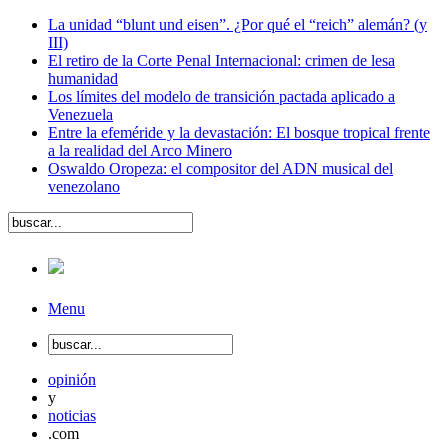
La unidad “blunt und eisen”. ¿Por qué el “reich” alemán? (y
III)
El retiro de la Corte Penal Internacional: crimen de lesa
humanidad
Los límites del modelo de transición pactada aplicado a
Venezuela
Entre la efeméride y la devastación: El bosque tropical frente
a la realidad del Arco Minero
Oswaldo Oropeza: el compositor del ADN musical del
venezolano
Menu
opinión
y
noticias
.com