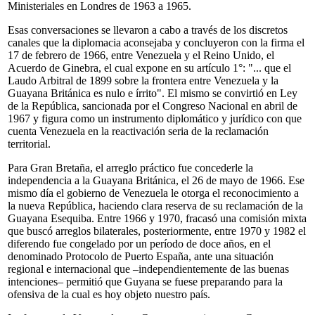
Ministeriales en Londres de 1963 a 1965.
Esas conversaciones se llevaron a cabo a través de los discretos
canales que la diplomacia aconsejaba y concluyeron con la firma el
17 de febrero de 1966, entre Venezuela y el Reino Unido, el
Acuerdo de Ginebra, el cual expone en su artículo 1°: "... que el
Laudo Arbitral de 1899 sobre la frontera entre Venezuela y la
Guayana Británica es nulo e írrito". El mismo se convirtió en Ley
de la República, sancionada por el Congreso Nacional en abril de
1967 y figura como un instrumento diplomático y jurídico con que
cuenta Venezuela en la reactivación seria de la reclamación
territorial.
Para Gran Bretaña, el arreglo práctico fue concederle la
independencia a la Guayana Británica, el 26 de mayo de 1966. Ese
mismo día el gobierno de Venezuela le otorga el reconocimiento a
la nueva República, haciendo clara reserva de su reclamación de la
Guayana Esequiba. Entre 1966 y 1970, fracasó una comisión mixta
que buscó arreglos bilaterales, posteriormente, entre 1970 y 1982 el
diferendo fue congelado por un período de doce años, en el
denominado Protocolo de Puerto España, ante una situación
regional e internacional que –independientemente de las buenas
intenciones– permitió que Guyana se fuese preparando para la
ofensiva de la cual es hoy objeto nuestro país.