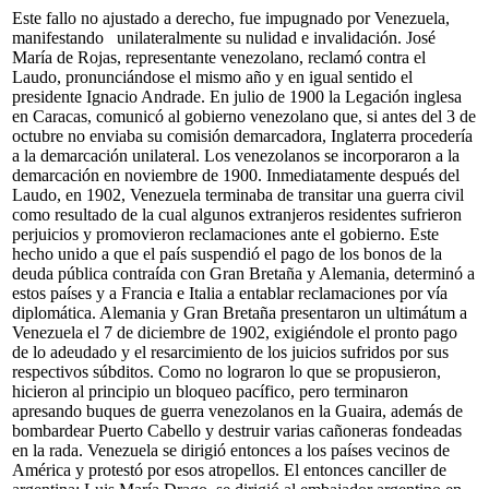
Este fallo no ajustado a derecho, fue impugnado por Venezuela,
manifestando unilateralmente su nulidad e invalidación. José
María de Rojas, representante venezolano, reclamó contra el
Laudo, pronunciándose el mismo año y en igual sentido el
presidente Ignacio Andrade. En julio de 1900 la Legación inglesa
en Caracas, comunicó al gobierno venezolano que, si antes del 3 de
octubre no enviaba su comisión demarcadora, Inglaterra procedería
a la demarcación unilateral. Los venezolanos se incorporaron a la
demarcación en noviembre de 1900. Inmediatamente después del
Laudo, en 1902, Venezuela terminaba de transitar una guerra civil
como resultado de la cual algunos extranjeros residentes sufrieron
perjuicios y promovieron reclamaciones ante el gobierno. Este
hecho unido a que el país suspendió el pago de los bonos de la
deuda pública contraída con Gran Bretaña y Alemania, determinó a
estos países y a Francia e Italia a entablar reclamaciones por vía
diplomática. Alemania y Gran Bretaña presentaron un ultimátum a
Venezuela el 7 de diciembre de 1902, exigiéndole el pronto pago
de lo adeudado y el resarcimiento de los juicios sufridos por sus
respectivos súbditos. Como no lograron lo que se propusieron,
hicieron al principio un bloqueo pacífico, pero terminaron
apresando buques de guerra venezolanos en la Guaira, además de
bombardear Puerto Cabello y destruir varias cañoneras fondeadas
en la rada. Venezuela se dirigió entonces a los países vecinos de
América y protestó por esos atropellos. El entonces canciller de