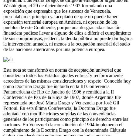
argentina: Luis María Drago, se dirigió al embajador argentino en
Washington, el 29 de diciembre de 1902 formulando una
exposición que expresaba que los sucesos de Venezuela,
presentaban el principio ya aceptado de que no puede haber
expansión territorial europea en América, ni opresión de los
pueblos de este Continente, porque una desgraciada situación
financiera pudiese llevar a alguno de ellos a diferir el cumplimiento
de sus compromisos, es decir, la deuda pública no puede dar lugar a
la intervención armada, ni menos a la ocupación material del suelo
de las naciones americanas por una potencia europea.
Esta nota se transformó en norma de aceptación universal que
considera a todos los Estados iguales entre sí y recíprocamente
acreedores de las mismas consideraciones y respeto. Conocida hoy
como Doctrina Drago fue incluida en la III Conferencia
Panamericana de Río de Janeiro de 1906 y remitida a la II
Conferencia de Paz de la Haya de 1907, donde Argentina fue
representada por José María Drago y Venezuela por José Gil
Fortoul. En esta última Conferencia, la Doctrina Drago fue
adoptada con modificaciones surgidas de las conveniencias
generales de los participantes como principio de derecho entre las
naciones. En Venezuela la constitución de 1904 implementa el
cumplimiento de la Doctrina Drago con la denominada Cláusula
Calvo, que desde ese entonces aparece en todas nuestras