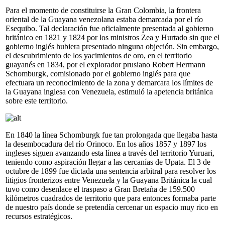
Para el momento de constituirse la Gran Colombia, la frontera
oriental de la Guayana venezolana estaba demarcada por el río
Esequibo. Tal declaración fue oficialmente presentada al gobierno
británico en 1821 y 1824 por los ministros Zea y Hurtado sin que el
gobierno inglés hubiera presentado ninguna objeción. Sin embargo,
el descubrimiento de los yacimientos de oro, en el territorio
guayanés en 1834, por el explorador prusiano Robert Hermann
Schomburgk, comisionado por el gobierno inglés para que
efectuara un reconocimiento de la zona y demarcara los límites de
la Guayana inglesa con Venezuela, estimuló la apetencia británica
sobre este territorio.
En 1840 la línea Schomburgk fue tan prolongada que llegaba hasta
la desembocadura del río Orinoco. En los años 1857 y 1897 los
ingleses siguen avanzando esta línea a través del territorio Yuruari,
teniendo como aspiración llegar a las cercanías de Upata. El 3 de
octubre de 1899 fue dictada una sentencia arbitral para resolver los
litigios fronterizos entre Venezuela y la Guayana Británica la cual
tuvo como desenlace el traspaso a Gran Bretaña de 159.500
kilómetros cuadrados de territorio que para entonces formaba parte
de nuestro país donde se pretendía cercenar un espacio muy rico en
recursos estratégicos.