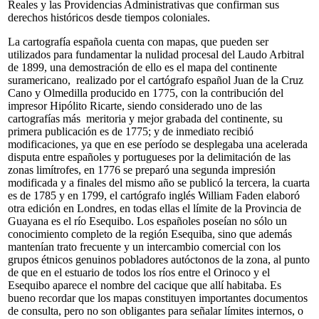
Reales y las Providencias Administrativas que confirman sus
derechos históricos desde tiempos coloniales.
La cartografía española cuenta con mapas, que pueden ser
utilizados para fundamentar la nulidad procesal del Laudo Arbitral
de 1899, una demostración de ello es el mapa del continente
suramericano, realizado por el cartógrafo español Juan de la Cruz
Cano y Olmedilla producido en 1775, con la contribución del
impresor Hipólito Ricarte, siendo considerado uno de las
cartografías más meritoria y mejor grabada del continente, su
primera publicación es de 1775; y de inmediato recibió
modificaciones, ya que en ese período se desplegaba una acelerada
disputa entre españoles y portugueses por la delimitación de las
zonas limítrofes, en 1776 se preparó una segunda impresión
modificada y a finales del mismo año se publicó la tercera, la cuarta
es de 1785 y en 1799, el cartógrafo inglés William Faden elaboró
otra edición en Londres, en todas ellas el límite de la Provincia de
Guayana es el río Esequibo. Los españoles poseían no sólo un
conocimiento completo de la región Esequiba, sino que además
mantenían trato frecuente y un intercambio comercial con los
grupos étnicos genuinos pobladores autóctonos de la zona, al punto
de que en el estuario de todos los ríos entre el Orinoco y el
Esequibo aparece el nombre del cacique que allí habitaba. Es
bueno recordar que los mapas constituyen importantes documentos
de consulta, pero no son obligantes para señalar límites internos, o