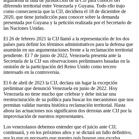
argumenta la falta de jurisdicción de la CIJ para conocer del
diferendo territorial entre Venezuela y Guyana. Todo ello trajo
como consecuencia que la CIJ, decidiera el 18 de diciembre de
2020, que tiene jurisdicción para conocer sobre la demanda
presentada por Guyana y la petición realizada por el Secretario de
las Naciones Unidas.
El 26 de febrero 2021 la CIJ llamó a la representación de los dos
países para definir los términos administrativos para la defensa que
asumirán en sus argumentaciones frente a la reclamación territorial
pendiente. El 7 de junio de 2022, Venezuela presenta ante la
Secretaría de la CIJ sus observaciones preliminares basadas en la
omisión de la participación del Reino Unido como tercero
interesado en la controversia.
El 6 de abril de 2023 la CIJ, declara sin lugar la excepción
preliminar que denunció Venezuela en junio de 2022. Hoy
Venezuela no tiene mucho que celebrar y debe iniciar una
reestructuración de su política para buscar los mecanismos que nos
permitan validar nuestra histórica reclamación territorial. Hasta
ahora las actuaciones nos significaron dos derrotas ante CIJ por la
improvisación de nuestros representantes.
Los venezolanos debemos entender que el juicio ante CIJ,
continuará, y en los próximos años y se dictará un fallo definitivo,
por lo que es necesario que nuestro país busque una excelsa