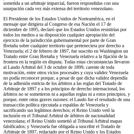
sometida a un arbitraje imparcial, fueron respondidas con una
usurpación cada vez más extensa del territorio venezolano.
El Presidente de los Estados Unidos de Norteamérica, en el
mensaje que dirigiera al Congreso de esa Nación el 17 de
diciembre de 1895, declaró que los Estados Unidos resistirían por
todos los medios a su disposición cualquier apropiación del
ejercicio de la jurisdicción gubernamental por parte de Gran
Bretaña sobre cualquier territorio que perteneciera por derecho a
Venezuela; el 2 de febrero de 1897, fue suscrito en Washington un
Tratado entre Gran Bretaña y Venezuela relativo a la fijación de la
frontera en la región en disputa. Todas estas circunstancias llevaron
al Laudo Arbitral del 3 de octubre de 1899, carente de toda
motivación, entre otros vicios procesales y cuya validez Venezuela
no podía reconocer porque, a pesar de que dicha validez dependía
de la adhesión estricta de los árbitros a las reglas del Tratado de
Arbitraje de 1897 y a los principios de derecho internacional, los
árbitros no se sometieron ni a aquellas reglas ni a estos principios, y
porque, entre otras graves razones: el Laudo fue el resultado de una
transacción política ejecutada a espaldas de Venezuela y
sacrificando sus legítimos derechos; el Reino Unido vetó la
inclusión en el Tribunal Arbitral de árbitros de nacionalidad
venezolana; el Reino Unido sometió al Tribunal Arbitral mapas
falsificados; y Venezuela fue obligada a suscribir el Tratado de
Arbitraje de 1897, redactado por el Reino Unido y los Estados