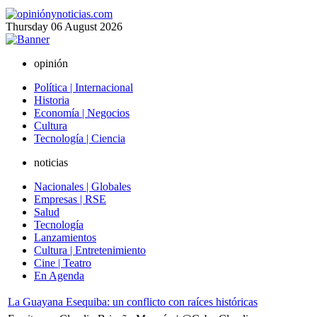
Thursday
06
August
2026
opinión
Política | Internacional
Historia
Economía | Negocios
Cultura
Tecnología | Ciencia
noticias
Nacionales | Globales
Empresas | RSE
Salud
Tecnología
Lanzamientos
Cultura | Entretenimiento
Cine | Teatro
En Agenda
La Guayana Esequiba: un conflicto con raíces históricas