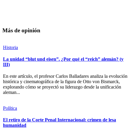
Más de opinión
Historia
La unidad “blut und eisen”. ¿Por qué el “reich” alemán? (y
III)
En este artículo, el profesor Carlos Balladares analiza la evolución
histórica y cinematográfica de la figura de Otto von Bismarck,
explorando cómo se proyectó su liderazgo desde la unificación
aleman...
Política
El retiro de la Corte Penal Internacional: crimen de lesa
humanidad