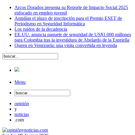
Arcos Dorados presenta su Reporte de Impacto Social 2025
enfocado en empleo juvenil
Amplían el plazo de inscripción para el Premio ESET de
Periodismo en Seguridad Informática
Los ruidos de la decadencia
EE.UU. anuncia paquete de seguridad de US$1.000 millones
para Colombia tras la investidura de Abelardo de la Espriella
Queen en Venezuela: una visita convertida en leyenda
Menu
opinión
y
noticias
.com