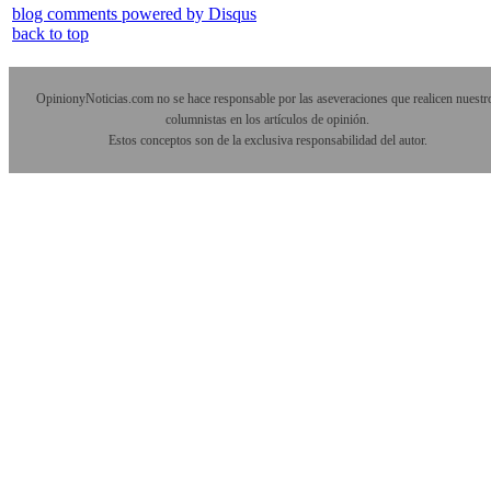
blog comments powered by
Disqus
back to top
OpinionyNoticias.com no se hace responsable por las aseveraciones que realicen nuestr
columnistas en los artículos de opinión.
Estos conceptos son de la exclusiva responsabilidad del autor.