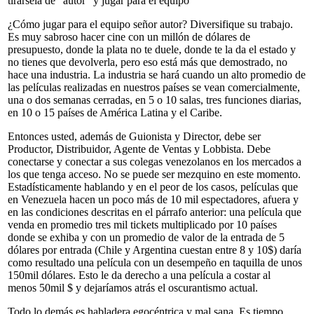
tirársela de “autor” y jugar para el equipo”
¿Cómo jugar para el equipo señor autor? Diversifique su trabajo.
Es muy sabroso hacer cine con un millón de dólares de
presupuesto, donde la plata no te duele, donde te la da el estado y
no tienes que devolverla, pero eso está más que demostrado, no
hace una industria. La industria se hará cuando un alto promedio de
las películas realizadas en nuestros países se vean comercialmente,
una o dos semanas cerradas, en 5 o 10 salas, tres funciones diarias,
en 10 o 15 países de América Latina y el Caribe.
Entonces usted, además de Guionista y Director, debe ser
Productor, Distribuidor, Agente de Ventas y Lobbista. Debe
conectarse y conectar a sus colegas venezolanos en los mercados a
los que tenga acceso. No se puede ser mezquino en este momento.
Estadísticamente hablando y en el peor de los casos, películas que
en Venezuela hacen un poco más de 10 mil espectadores, afuera y
en las condiciones descritas en el párrafo anterior: una película que
venda en promedio tres mil tickets multiplicado por 10 países
donde se exhiba y con un promedio de valor de la entrada de 5
dólares por entrada (Chile y Argentina cuestan entre 8 y 10$) daría
como resultado una película con un desempeño en taquilla de unos
150mil dólares. Esto le da derecho a una película a costar al
menos 50mil $ y dejaríamos atrás el oscurantismo actual.
Todo lo demás es habladera egocéntrica y mal sana. Es tiempo