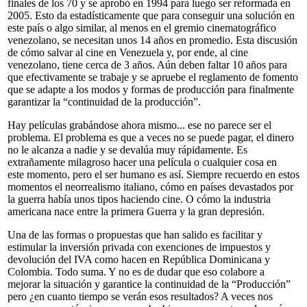
finales de los 70 y se aprobó en 1994 para luego ser reformada en
2005. Esto da estadísticamente que para conseguir una solución en
este país o algo similar, al menos en el gremio cinematográfico
venezolano, se necesitan unos 14 años en promedio. Esta discusión
de cómo salvar al cine en Venezuela y, por ende, al cine
venezolano, tiene cerca de 3 años. Aún deben faltar 10 años para
que efectivamente se trabaje y se apruebe el reglamento de fomento
que se adapte a los modos y formas de producción para finalmente
garantizar la “continuidad de la producción”.
Hay películas grabándose ahora mismo... ese no parece ser el
problema. El problema es que a veces no se puede pagar, el dinero
no le alcanza a nadie y se devalúa muy rápidamente. Es
extrañamente milagroso hacer una película o cualquier cosa en
este momento, pero el ser humano es así. Siempre recuerdo en estos
momentos el neorrealismo italiano, cómo en países devastados por
la guerra había unos tipos haciendo cine. O cómo la industria
americana nace entre la primera Guerra y la gran depresión.
Una de las formas o propuestas que han salido es facilitar y
estimular la inversión privada con exenciones de impuestos y
devolución del IVA como hacen en República Dominicana y
Colombia. Todo suma. Y no es de dudar que eso colabore a
mejorar la situación y garantice la continuidad de la “Producción”
pero ¿en cuanto tiempo se verán esos resultados? A veces nos