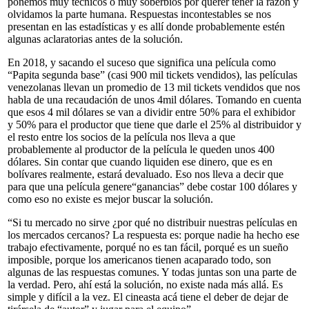
ponemos muy técnicos o muy soberbios por querer tener la razón y
olvidamos la parte humana. Respuestas incontestables se nos
presentan en las estadísticas y es allí donde probablemente estén
algunas aclaratorias antes de la solución.
En 2018, y sacando el suceso que significa una película como
“Papita segunda base” (casi 900 mil tickets vendidos), las películas
venezolanas llevan un promedio de 13 mil tickets vendidos que nos
habla de una recaudación de unos 4mil dólares. Tomando en cuenta
que esos 4 mil dólares se van a dividir entre 50% para el exhibidor
y 50% para el productor que tiene que darle el 25% al distribuidor y
el resto entre los socios de la película nos lleva a que
probablemente al productor de la película le queden unos 400
dólares. Sin contar que cuando liquiden ese dinero, que es en
bolívares realmente, estará devaluado. Eso nos lleva a decir que
para que una película genere“ganancias” debe costar 100 dólares y
como eso no existe es mejor buscar la solución.
“Si tu mercado no sirve ¿por qué no distribuir nuestras películas en
los mercados cercanos? La respuesta es: porque nadie ha hecho ese
trabajo efectivamente, porqué no es tan fácil, porqué es un sueño
imposible, porque los americanos tienen acaparado todo, son
algunas de las respuestas comunes. Y todas juntas son una parte de
la verdad. Pero, ahí está la solución, no existe nada más allá. Es
simple y difícil a la vez. El cineasta acá tiene el deber de dejar de