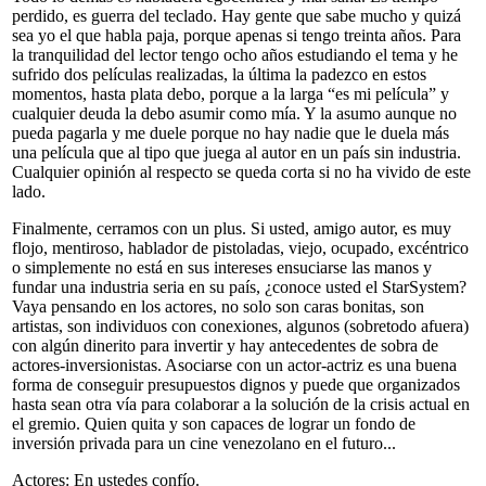
perdido, es guerra del teclado. Hay gente que sabe mucho y quizá
sea yo el que habla paja, porque apenas si tengo treinta años. Para
la tranquilidad del lector tengo ocho años estudiando el tema y he
sufrido dos películas realizadas, la última la padezco en estos
momentos, hasta plata debo, porque a la larga “es mi película” y
cualquier deuda la debo asumir como mía. Y la asumo aunque no
pueda pagarla y me duele porque no hay nadie que le duela más
una película que al tipo que juega al autor en un país sin industria.
Cualquier opinión al respecto se queda corta si no ha vivido de este
lado.
Finalmente, cerramos con un plus. Si usted, amigo autor, es muy
flojo, mentiroso, hablador de pistoladas, viejo, ocupado, excéntrico
o simplemente no está en sus intereses ensuciarse las manos y
fundar una industria seria en su país, ¿conoce usted el StarSystem?
Vaya pensando en los actores, no solo son caras bonitas, son
artistas, son individuos con conexiones, algunos (sobretodo afuera)
con algún dinerito para invertir y hay antecedentes de sobra de
actores-inversionistas. Asociarse con un actor-actriz es una buena
forma de conseguir presupuestos dignos y puede que organizados
hasta sean otra vía para colaborar a la solución de la crisis actual en
el gremio. Quien quita y son capaces de lograr un fondo de
inversión privada para un cine venezolano en el futuro...
Actores: En ustedes confío.