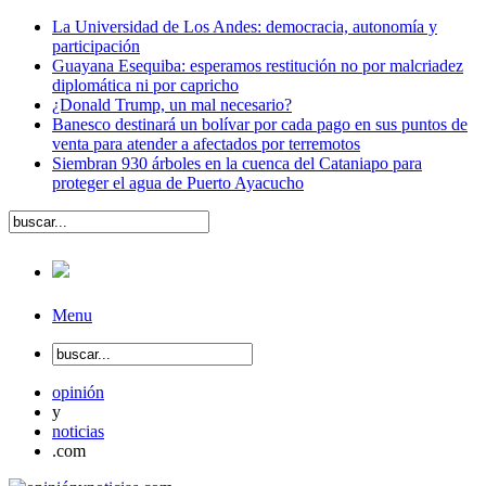
La Universidad de Los Andes: democracia, autonomía y
participación
Guayana Esequiba: esperamos restitución no por malcriadez
diplomática ni por capricho
¿Donald Trump, un mal necesario?
Banesco destinará un bolívar por cada pago en sus puntos de
venta para atender a afectados por terremotos
Siembran 930 árboles en la cuenca del Cataniapo para
proteger el agua de Puerto Ayacucho
Menu
opinión
y
noticias
.com