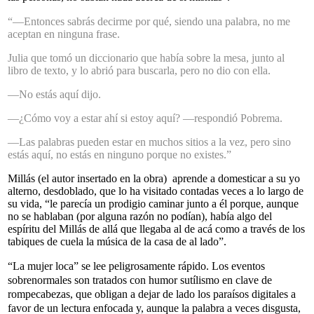
“—Entonces sabrás decirme por qué, siendo una palabra, no me
aceptan en ninguna frase.
Julia que tomó un diccionario que había sobre la mesa, junto al
libro de texto, y lo abrió para buscarla, pero no dio con ella.
—No estás aquí dijo.
—¿Cómo voy a estar ahí si estoy aquí? —respondió Pobrema.
—Las palabras pueden estar en muchos sitios a la vez, pero sino
estás aquí, no estás en ninguno porque no existes.”
Millás (el autor insertado en la obra) aprende a domesticar a su yo
alterno, desdoblado, que lo ha visitado contadas veces a lo largo de
su vida, “le parecía un prodigio caminar junto a él porque, aunque
no se hablaban (por alguna razón no podían), había algo del
espíritu del Millás de allá que llegaba al de acá como a través de los
tabiques de cuela la música de la casa de al lado”.
“La mujer loca” se lee peligrosamente rápido. Los eventos
sobrenormales son tratados con humor sutílismo en clave de
rompecabezas, que obligan a dejar de lado los paraísos digitales a
favor de un lectura enfocada y, aunque la palabra a veces disgusta,