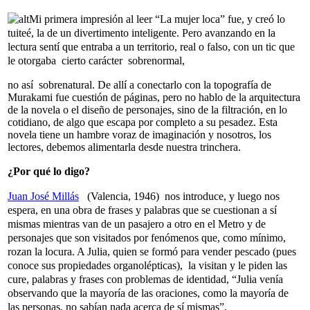
Mi primera impresión al leer “La mujer loca” fue, y creó lo
tuiteé, la de un divertimento inteligente. Pero avanzando en la
lectura sentí que entraba a un territorio, real o falso, con un tic que
le otorgaba cierto carácter sobrenormal,
no así sobrenatural. De allí a conectarlo con la topografía de
Murakami fue cuestión de páginas, pero no hablo de la arquitectura
de la novela o el diseño de personajes, sino de la filtración, en lo
cotidiano, de algo que escapa por completo a su pesadez. Esta
novela tiene un hambre voraz de imaginación y nosotros, los
lectores, debemos alimentarla desde nuestra trinchera.
¿Por qué lo digo?
Juan José Millás
(Valencia, 1946) nos introduce, y luego nos
espera, en una obra de frases y palabras que se cuestionan a sí
mismas mientras van de un pasajero a otro en el Metro y de
personajes que son visitados por fenómenos que, como mínimo,
rozan la locura. A Julia, quien se formó para vender pescado (pues
conoce sus propiedades organolépticas), la visitan y le piden las
cure, palabras y frases con problemas de identidad, “Julia venía
observando que la mayoría de las oraciones, como la mayoría de
las personas, no sabían nada acerca de sí mismas”.