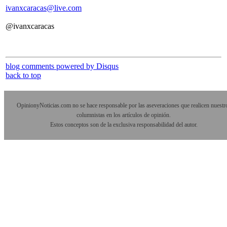
ivanxcaracas@live.com
@ivanxcaracas
blog comments powered by
Disqus
back to top
OpinionyNoticias.com no se hace responsable por las aseveraciones que realicen nuestr
columnistas en los artículos de opinión.
Estos conceptos son de la exclusiva responsabilidad del autor.