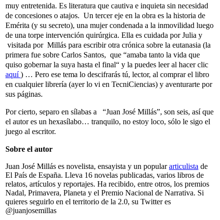
muy entretenida. Es literatura que cautiva e inquieta sin necesidad
de concesiones o atajos. Un tercer eje en la obra es la historia de
Emérita (y su secreto), una mujer condenada a la inmovilidad luego
de una torpe intervención quirúrgica. Ella es cuidada por Julia y
visitada por Millás para escribir otra crónica sobre la eutanasia (la
primera fue sobre Carlos Santos, que “amaba tanto la vida que
quiso gobernar la suya hasta el final“ y la puedes leer al hacer clic
aquí
) … Pero ese tema lo descifrarás tú, lector, al comprar el libro
en cualquier librería (ayer lo vi en TecniCiencias) y aventurarte por
sus páginas.
Por cierto, separo en sílabas a “Juan José Millás”, son seis, así que
el autor es un hexasílabo… tranquilo, no estoy loco, sólo le sigo el
juego al escritor.
Sobre el autor
Juan José Millás es novelista, ensayista y un popular
articulista
de
El País de España. Lleva 16 novelas publicadas, varios libros de
relatos, artículos y reportajes. Ha recibido, entre otros, los premios
Nadal, Primavera, Planeta y el Premio Nacional de Narrativa. Si
quieres seguirlo en el territorio de la 2.0, su Twitter es
@juanjosemillas