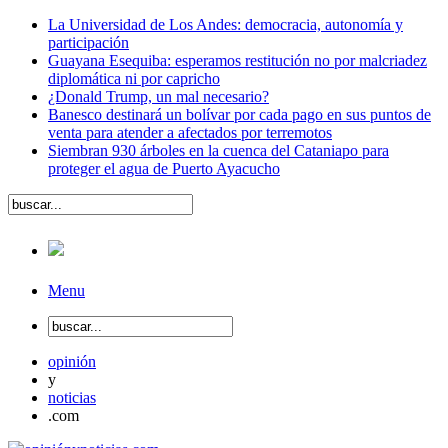
La Universidad de Los Andes: democracia, autonomía y
participación
Guayana Esequiba: esperamos restitución no por malcriadez
diplomática ni por capricho
¿Donald Trump, un mal necesario?
Banesco destinará un bolívar por cada pago en sus puntos de
venta para atender a afectados por terremotos
Siembran 930 árboles en la cuenca del Cataniapo para
proteger el agua de Puerto Ayacucho
Menu
opinión
y
noticias
.com