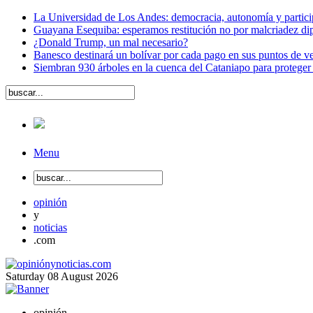
La Universidad de Los Andes: democracia, autonomía y partici
Guayana Esequiba: esperamos restitución no por malcriadez dip
¿Donald Trump, un mal necesario?
Banesco destinará un bolívar por cada pago en sus puntos de ve
Siembran 930 árboles en la cuenca del Cataniapo para proteger
Menu
opinión
y
noticias
.com
Saturday
08
August
2026
opinión