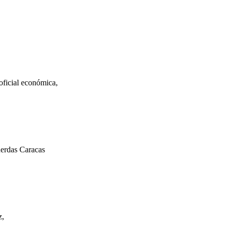
ficial económica,
uerdas Caracas
z,