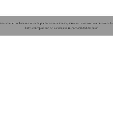
cias.com no se hace responsable por las aseveraciones que realicen nuestros columnistas en los
Estos conceptos son de la exclusiva responsabilidad del autor.