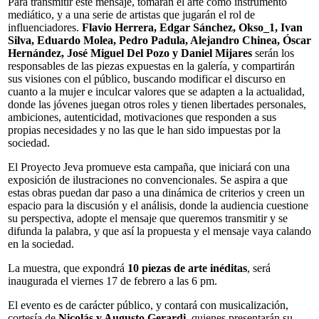
Para transmitir este mensaje, tomarán el arte como instrumento
mediático, y a una serie de artistas que jugarán el rol de
influenciadores.
Flavio Herrera, Edgar Sánchez, Okso_1, Ivan
Silva, Eduardo Molea, Pedro Padula, Alejandro Chinea, Óscar
Hernández, José Miguel Del Pozo y Daniel Mijares
serán los
responsables de las piezas expuestas en la galería, y compartirán
sus visiones con el público, buscando modificar el discurso en
cuanto a la mujer e inculcar valores que se adapten a la actualidad,
donde las jóvenes juegan otros roles y tienen libertades personales,
ambiciones, autenticidad, motivaciones que responden a sus
propias necesidades y no las que le han sido impuestas por la
sociedad.
El Proyecto Jeva promueve esta campaña, que iniciará con una
exposición de ilustraciones no convencionales. Se aspira a que
estas obras puedan dar paso a una dinámica de criterios y creen un
espacio para la discusión y el análisis, donde la audiencia cuestione
su perspectiva, adopte el mensaje que queremos transmitir y se
difunda la palabra, y que así la propuesta y el mensaje vaya calando
en la sociedad.
La muestra, que expondrá
10 piezas de arte inéditas
, será
inaugurada el viernes 17 de febrero a las 6 pm.
El evento es de carácter público, y contará con musicalización,
cortesía de
Nicolás y Augusto Gerardi
, quienes presentarán su