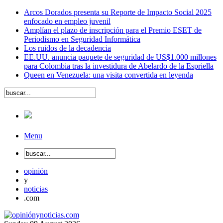
Arcos Dorados presenta su Reporte de Impacto Social 2025
enfocado en empleo juvenil
Amplían el plazo de inscripción para el Premio ESET de
Periodismo en Seguridad Informática
Los ruidos de la decadencia
EE.UU. anuncia paquete de seguridad de US$1.000 millones
para Colombia tras la investidura de Abelardo de la Espriella
Queen en Venezuela: una visita convertida en leyenda
Menu
opinión
y
noticias
.com