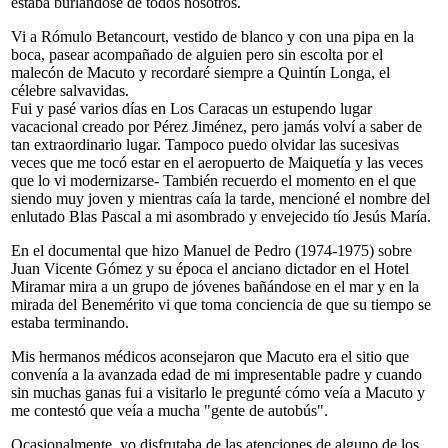
estaba burlándose de todos nosotros.
Vi a Rómulo Betancourt, vestido de blanco y con una pipa en la
boca, pasear acompañado de alguien pero sin escolta por el
malecón de Macuto y recordaré siempre a Quintín Longa, el
célebre salvavidas.
Fui y pasé varios días en Los Caracas un estupendo lugar
vacacional creado por Pérez Jiménez, pero jamás volví a saber de
tan extraordinario lugar. Tampoco puedo olvidar las sucesivas
veces que me tocó estar en el aeropuerto de Maiquetía y las veces
que lo vi modernizarse- También recuerdo el momento en el que
siendo muy joven y mientras caía la tarde, mencioné el nombre del
enlutado Blas Pascal a mi asombrado y envejecido tío Jesús María.
En el documental que hizo Manuel de Pedro (1974-1975) sobre
Juan Vicente Gómez y su época el anciano dictador en el Hotel
Miramar mira a un grupo de jóvenes bañándose en el mar y en la
mirada del Benemérito vi que toma conciencia de que su tiempo se
estaba terminando.
Mis hermanos médicos aconsejaron que Macuto era el sitio que
convenía a la avanzada edad de mi impresentable padre y cuando
sin muchas ganas fui a visitarlo le pregunté cómo veía a Macuto y
me contestó que veía a mucha "gente de autobús".
Ocasionalmente, yo disfrutaba de las atenciones de alguno de los