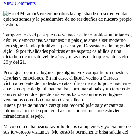
View Comments
Vive en nosotros la angustia de no ser en verdad
quienes somos y la pesadumbre de no ser dueños de nuestro propio
destino.
Tampoco lo es el país que nos ve nacer entre oprobios autoritarios y
débiles democracias vacilantes; un país que anhela ser moderno
pero sigue siendo primitivo, a pesar suyo. Devastado a lo largo del
siglo 19 por rivalidades políticas entre ásperos caudillos y una
dictadura de mas de veinte años y otras dos en lo que va del siglo
20 y del 21.
Pero igual ocurre a lugares que alguna vez compartieron nuestras
alegrías y emociones. En mi caso, el litoral vecino a Caracas
víctima reciente de un deslave catastrófico marcado por el naciente
chavismo que de igual manera iba a arruinar al país y un terremoto
convertido en dos que dejaría vidas bajo escombros en lugares
venerados como La Guaira o Caraballeda.
Buena parte de mi vida caraqueña recorrió plácida y encantada
mirando al mar siempre igual a sí mismo como si me estuviera
mirándome al espejo.
Macuto era el balneario favorito de los caraqueños y yo era uno de
sus fervorosos visitantes. Me gustó la permanente brisa salada del