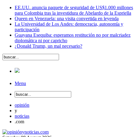
EE.UU. anuncia paquete de seguridad de US$1.000 millones
para Colombia tras la investidura de Abelardo de la Espriella
Queen en Venezuela: una visita convertida en leyenda
La Universidad de Los Andes: democracia, autonomía y
participación
Guayana Esequiba: esperamos restitución no por malcriadez
diplomática ni por capricho
¿Donald Trump, un mal necesario?
Menu
opinión
y
noticias
.com