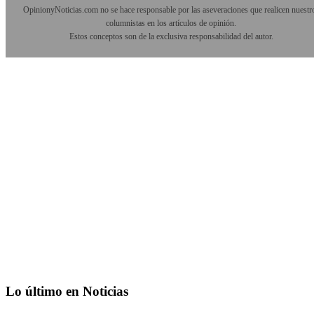
OpinionyNoticias.com no se hace responsable por las aseveraciones que realicen nuestr
columnistas en los artículos de opinión.
Estos conceptos son de la exclusiva responsabilidad del autor.
Lo último en Noticias