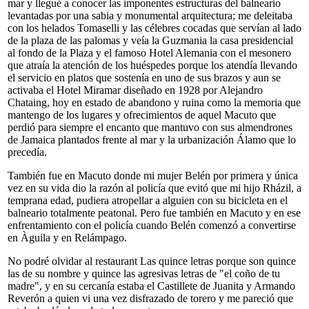
mar y llegué a conocer las imponentes estructuras del balneario
levantadas por una sabia y monumental arquitectura; me deleitaba
con los helados Tomaselli y las célebres cocadas que servían al lado
de la plaza de las palomas y veía la Guzmania la casa presidencial
al fondo de la Plaza y el famoso Hotel Alemania con el mesonero
que atraía la atención de los huéspedes porque los atendía llevando
el servicio en platos que sostenía en uno de sus brazos y aun se
activaba el Hotel Miramar diseñado en 1928 por Alejandro
Chataing, hoy en estado de abandono y ruina como la memoria que
mantengo de los lugares y ofrecimientos de aquel Macuto que
perdió para siempre el encanto que mantuvo con sus almendrones
de Jamaica plantados frente al mar y la urbanización Álamo que lo
precedía.
También fue en Macuto donde mi mujer Belén por primera y única
vez en su vida dio la razón al policía que evitó que mi hijo Rházil, a
temprana edad, pudiera atropellar a alguien con su bicicleta en el
balneario totalmente peatonal. Pero fue también en Macuto y en ese
enfrentamiento con el policía cuando Belén comenzó a convertirse
en Àguila y en Relámpago.
No podré olvidar al restaurant Las quince letras porque son quince
las de su nombre y quince las agresivas letras de "el coño de tu
madre", y en su cercanía estaba el Castillete de Juanita y Armando
Reverón a quien vi una vez disfrazado de torero y me pareció que