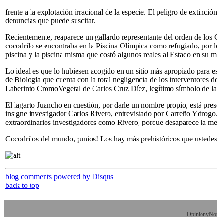
frente a la explotación irracional de la especie. El peligro de extinc
denuncias que puede suscitar.
Recientemente, reaparece un gallardo representante del orden de los 
cocodrilo se encontraba en la Piscina Olímpica como refugiado, por lo 
piscina y la piscina misma que costó algunos reales al Estado en su m
Lo ideal es que lo hubiesen acogido en un sitio más apropiado para es
de Biología que cuenta con la total negligencia de los interventores 
Laberinto CromoVegetal de Carlos Cruz Díez, legítimo símbolo de la 
El lagarto Juancho en cuestión, por darle un nombre propio, está prese
insigne investigador Carlos Rivero, entrevistado por Carreño Ydrogo.
extraordinarios investigadores como Rivero, porque desaparece la me
Cocodrilos del mundo, ¡unios! Los hay más prehistóricos que ustedes e
blog comments powered by
Disqus
back to top
OpinionyNoti