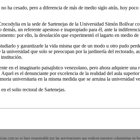
ión no ha cesado, pero a diferencia de más de medio siglo atrás, hoy poco
Crocodylia en la sede de Sartenejas de la Universidad Simón Bolívar co
demás, un referente apestoso e inapropiado para él, ante la indiferencia
omento: por ello, la desolación que experimentó el lagarto en medio de 
tudiarlo y garantizarle la vida misma que de un modo u otro pudo perde
de la universidad que solo se preocupan por la jardinería del rectorado,
institución.
nte en el imaginario paisajístico venezolano, pero ahora adquiere una re
 Aquel es el denunciante por excelencia de la realidad del aula superi
moria universitaria en la misma medida que se arruina la universidad v
n el solio rectoral de Sartenejas.
cias.com no se hace responsable por las aseveraciones que realicen nuestros columnistas en los