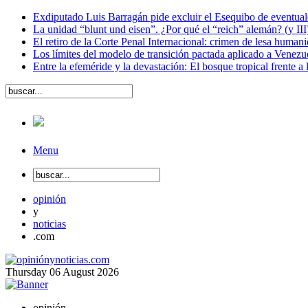
Exdiputado Luis Barragán pide excluir el Esequibo de eventual
La unidad “blunt und eisen”. ¿Por qué el “reich” alemán? (y III
El retiro de la Corte Penal Internacional: crimen de lesa human
Los límites del modelo de transición pactada aplicado a Venezu
Entre la efeméride y la devastación: El bosque tropical frente a
Menu
opinión
y
noticias
.com
Thursday
06
August
2026
opinión