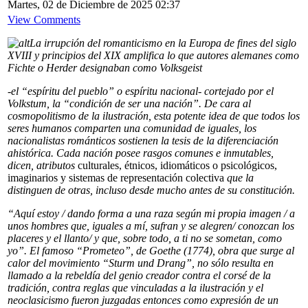
Martes, 02 de Diciembre de 2025 02:37
View Comments
La irrupción del romanticismo en la Europa de fines del siglo
XVIII y principios del XIX amplifica lo que autores alemanes como
Fichte o Herder designaban como Volksgeist
-el “espíritu del pueblo” o espíritu nacional- cortejado por el
Volkstum, la “condición de ser una nación”. De cara al
cosmopolitismo de la ilustración, esta potente idea de que todos los
seres humanos comparten una comunidad de iguales, los
nacionalistas románticos sostienen la tesis de la diferenciación
ahistórica. Cada nación posee rasgos comunes e inmutables,
dicen, atributos
culturales, étnicos, idiomáticos o psicológicos,
imaginarios y sistemas de representación colectiva
que la
distinguen de otras, incluso desde mucho antes de su constitución.
“Aquí estoy / dando forma a una raza según mi propia imagen / a
unos hombres que, iguales a mí, sufran y se alegren/ conozcan los
placeres y el llanto/ y que, sobre todo, a ti no se sometan, como
yo”. El famoso “Prometeo”, de Goethe (1774), obra que surge al
calor del movimiento “Sturm und Drang”, no sólo resulta en
llamado a la rebeldía del genio creador contra el corsé de la
tradición, contra reglas que vinculadas a la ilustración y el
neoclasicismo fueron juzgadas entonces como expresión de un