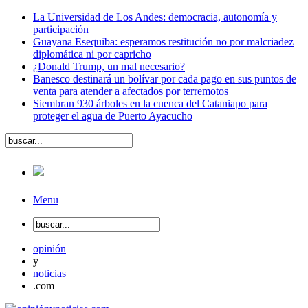
La Universidad de Los Andes: democracia, autonomía y
participación
Guayana Esequiba: esperamos restitución no por malcriadez
diplomática ni por capricho
¿Donald Trump, un mal necesario?
Banesco destinará un bolívar por cada pago en sus puntos de
venta para atender a afectados por terremotos
Siembran 930 árboles en la cuenca del Cataniapo para
proteger el agua de Puerto Ayacucho
Menu
opinión
y
noticias
.com