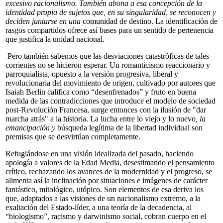
excesivo racionalismo. También abona a esa concepción de la
identidad propia de sujetos que, en su singularidad, se reconocen y
deciden juntarse en una
comunidad de destino. La identificación de
rasgos compartidos ofrece así bases para un sentido de pertenencia
que justifica la unidad nacional.
Pero también sabemos que las desviaciones catastróficas de tales
corrientes no se hicieron esperar. Un romanticismo reaccionario y
parroquialista, opuesto a la versión progresiva, liberal y
revolucionaria del movimiento de origen, cultivado por autores que
Isaiah Berlin califica como “desenfrenados” y fruto en buena
medida de las contradicciones que introduce el modelo de sociedad
post-Revolución Francesa, surge entonces con la ilusión de "dar
marcha atrás" a la historia. La lucha entre lo viejo y lo nuevo
,
la
emancipación y
búsqueda legítima de la libertad individual son
premisas que se desvirtúan completamente.
Refugiándose en una visión idealizada del pasado, haciendo
apología a valores de la Edad Media, desestimando el pensamiento
crítico, rechazando los avances de la modernidad y el progreso, se
alimenta así la inclinación por situaciones e imágenes de carácter
fantástico, mitológico, utópico. Son elementos de esa deriva los
que, adaptados a las visiones de un nacionalismo extremo, a la
exaltación del Estado-líder, a una teoría de la decadencia, al
“biologismo”, racismo y darwinismo social, cobran cuerpo en el