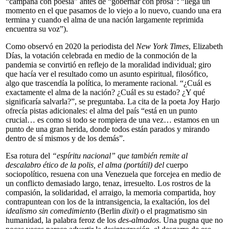
“campaña con poesía” antes de “gobernar con prosa”: “llega un
momento en el que pasamos de lo viejo a lo nuevo, cuando una era
termina y cuando el alma de una nación largamente reprimida
encuentra su voz”).
Como observó en 2020 la periodista del
New York Times
, Elizabeth
Días, la votación celebrada en medio de la conmoción de la
pandemia se convirtió en reflejo de la moralidad individual; giro
que hacía ver el resultado como un asunto espiritual, filosófico,
algo que trascendía la política, lo meramente racional. “¿Cuál es
exactamente el alma de la nación? ¿Cuál es su estado? ¿Y qué
significaría salvarla?”, se preguntaba. La cita de la poeta Joy Harjo
ofrecía pistas adicionales: el alma del país “está en un punto
crucial… es como si todo se rompiera de una vez… estamos en un
punto de una gran herida, donde todos están parados y mirando
dentro de sí mismos y de los demás”.
Esa rotura del
“espíritu nacional” que también remite al
descalabro ético de la polis, el alma (portátil) del
cuerpo
sociopolítico, resuena con una Venezuela que forcejea en medio de
un conflicto demasiado largo, tenaz, irresuelto. Los rostros de la
compasión, la solidaridad, el arraigo, la memoria compartida, hoy
contrapuntean con los de la intransigencia, la exaltación, los del
idealismo sin comedimiento
(Berlin
dixit
) o el pragmatismo sin
humanidad, la palabra feroz de los
des-almados
. Una pugna que no