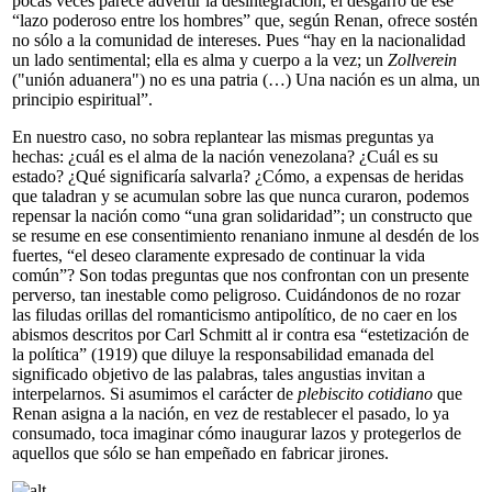
pocas veces parece advertir la desintegración, el desgarro de ese
“lazo poderoso entre los hombres” que, según Renan, ofrece sostén
no sólo a la comunidad de intereses. Pues “hay en la nacionalidad
un lado sentimental; ella es alma y cuerpo a la vez; un
Zollverein
("unión aduanera") no es una patria (…) Una nación es un alma, un
principio espiritual”.
En nuestro caso, no sobra replantear las mismas preguntas ya
hechas: ¿cuál es el alma de la nación venezolana? ¿Cuál es su
estado? ¿Qué significaría salvarla? ¿Cómo, a expensas de heridas
que taladran y se acumulan sobre las que nunca curaron, podemos
repensar la nación como “una gran solidaridad”; un constructo que
se resume en ese consentimiento renaniano inmune al desdén de los
fuertes, “el deseo claramente expresado de continuar la vida
común”? Son todas preguntas que nos confrontan con un presente
perverso, tan inestable como peligroso. Cuidándonos de no rozar
las filudas orillas del romanticismo antipolítico, de no caer en los
abismos descritos por Carl Schmitt al ir contra esa “estetización de
la política” (1919) que diluye la responsabilidad emanada del
significado objetivo de las palabras, tales angustias invitan a
interpelarnos. Si asumimos el carácter de
plebiscito cotidiano
que
Renan asigna a la nación, en vez de restablecer el pasado, lo ya
consumado, toca imaginar cómo inaugurar lazos y protegerlos de
aquellos que sólo se han empeñado en fabricar jirones.