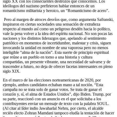
siglo XX con los consecuentes destrozos que conocemos. Los
ideólogos del nazismo prefirieron hablar entonces de un
romanticismo militarista y heroico, un “Romanticismo de acero".
Pero al margen de atroces desvíos que, como argumenta Safranski,
inspiraron en ciertas sociedades una sensación de extrañeza
respecto al mundo así como un peligroso desdén hacia lo político,
vale la pena volver a la idea del espíritu nacional. No son pocas las
naciones y los distintos liderazgos que, apelando al sentimiento
patriótico en momentos de incertidumbre, malestar y crisis, siguen
invocando la unidad en nombre de una vaporosa pero no menos
inteligible “alma de la nación”. Esta suerte de principio espiritual
que reúne a un pueblo en torno a una historia y cultura
compartidas, un presente vibrante, una necesidad de salvarse y de
trascender a futuro, no deja de ofrecer facetas interesantes en pleno
siglo XIX.
En el marco de las elecciones norteamericanas de 2020, por
ejemplo, ambos candidatos echaban mano a tal noción. “Esta
campaña no se trata solo de ganar votos. Se trata de ganar el
corazón y, sí, el alma de Estados Unidos”, dijo Biden. Trump, por
su parte, reaccionó con un anuncio en el que solicitaba a los
contribuyentes enviar un mensaje de texto con la palabra SOUL.
(Al citar al líder indio Jawaharlal Nehru, por cierto, el alcalde
recién electo Zohran Mamdani tampoco eludía la tentación de hacer