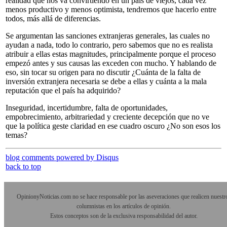
realidad que nos va convirtiendo en un país de viejos, cada vez
menos productivo y menos optimista, tendremos que hacerlo entre
todos, más allá de diferencias.
Se argumentan las sanciones extranjeras generales, las cuales no
ayudan a nada, todo lo contrario, pero sabemos que no es realista
atribuir a ellas estas magnitudes, principalmente porque el proceso
empezó antes y sus causas las exceden con mucho. Y hablando de
eso, sin tocar su origen para no discutir ¿Cuánta de la falta de
inversión extranjera necesaria se debe a ellas y cuánta a la mala
reputación que el país ha adquirido?
Inseguridad, incertidumbre, falta de oportunidades,
empobrecimiento, arbitrariedad y creciente decepción que no ve
que la política geste claridad en ese cuadro oscuro ¿No son esos los
temas?
blog comments powered by
Disqus
back to top
OpinionyNoticias.com no se hace responsable por las aseveraciones que realicen nuestr
columnistas en los artículos de opinión.
Estos conceptos son de la exclusiva responsabilidad del autor.