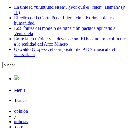
La unidad “blunt und eisen”. ¿Por qué el “reich” alemán? (y
III)
El retiro de la Corte Penal Internacional: crimen de lesa
humanidad
Los límites del modelo de transición pactada aplicado a
Venezuela
Entre la efeméride y la devastación: El bosque tropical frente
a la realidad del Arco Minero
Oswaldo Oropeza: el compositor del ADN musical del
venezolano
Menu
opinión
y
noticias
.com