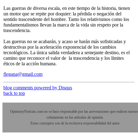
Las guerras de diversa escala, en este tiempo de la historia, tienen
un motor que se repite por doquier: la pérdida o negación del
sentido trascendente del hombre. Tanto los relativismos como los
fundamentalismos llevan la marca de la vida sin respeto por la
trascendencia.
Las guerras no se acabarán, y acaso se harán más sofisticadas y
destructivas por la aceleración exponencial de los cambios
tecnológicos. La única salida verdadera a semejante destino, es el
camino que reconoce el valor de la trascendencia y los límites
éticos de la acción humana.
flegana@gmail.com
blog comments powered by
Disqus
back to top
OpinionyNoticias.com no se hace responsable por las aseveraciones que realicen nuestr
columnistas en los artículos de opinión.
Estos conceptos son de la exclusiva responsabilidad del autor.