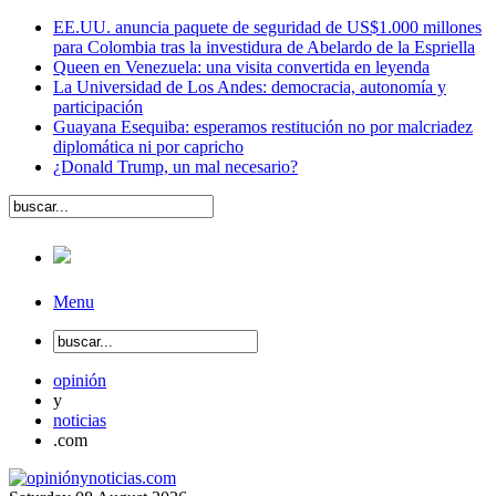
EE.UU. anuncia paquete de seguridad de US$1.000 millones
para Colombia tras la investidura de Abelardo de la Espriella
Queen en Venezuela: una visita convertida en leyenda
La Universidad de Los Andes: democracia, autonomía y
participación
Guayana Esequiba: esperamos restitución no por malcriadez
diplomática ni por capricho
¿Donald Trump, un mal necesario?
Menu
opinión
y
noticias
.com