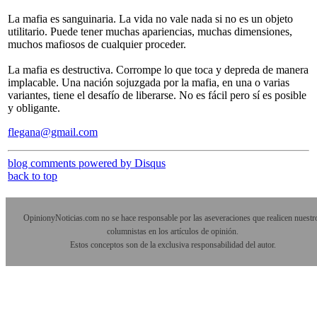
La mafia es sanguinaria. La vida no vale nada si no es un objeto
utilitario. Puede tener muchas apariencias, muchas dimensiones,
muchos mafiosos de cualquier proceder.
La mafia es destructiva. Corrompe lo que toca y depreda de manera
implacable. Una nación sojuzgada por la mafia, en una o varias
variantes, tiene el desafío de liberarse. No es fácil pero sí es posible
y obligante.
flegana@gmail.com
blog comments powered by
Disqus
back to top
OpinionyNoticias.com no se hace responsable por las aseveraciones que realicen nuestr
columnistas en los artículos de opinión.
Estos conceptos son de la exclusiva responsabilidad del autor.