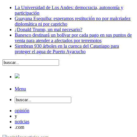
La Universidad de Los Andes: democracia, autonomía y
participación
Guayana Esequiba: esperamos restitución no por malcriadez
diplomática ni por capricho
¿Donald Trump, un mal necesario?
Banesco destinará un bolívar por cada pago en sus puntos de
venta para atender a afectados por terremotos
Siembran 930 árboles en la cuenca del Cataniapo para
proteger el agua de Puerto Ayacucho
Menu
opinión
y
noticias
.com