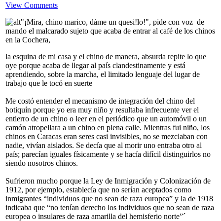
View Comments
"¡Mira, chino marico, dáme un quesi!lo!", pide con voz de
mando el malcarado sujeto que acaba de entrar al café de los chinos
en la Cochera,
la esquina de mi casa y el chino de manera, absurda repite lo que
oye porque acaba de llegar al país clandestinamente y está
aprendiendo, sobre la marcha, el limitado lenguaje del lugar de
trabajo que le tocó en suerte
Me costó entender el mecanismo de integración del chino del
botiquín porque yo era muy niño y resultaba infrecuente ver el
entierro de un chino o leer en el periódico que un automóvil o un
camón atropellara a un chino en plena calle. Mientras fui niño, los
chinos en Caracas eran seres casi invisibles, no se mezclaban con
nadie, vivían aislados. Se decía que al morir uno entraba otro al
país; parecían iguales físicamente y se hacía difícil distinguirlos no
siendo nosotros chinos.
Sufrieron mucho porque la Ley de Inmigración y Colonización de
1912, por ejemplo, establecía que no serían aceptados como
inmigrantes “individuos que no sean de raza europea” y la de 1918
indicaba que “no tenían derecho los individuos que no sean de raza
europea o insulares de raza amarilla del hemisferio norte”´