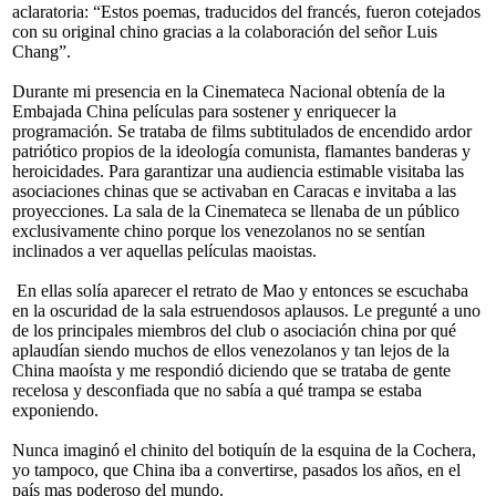
aclaratoria: “Estos poemas, traducidos del francés, fueron cotejados
con su original chino gracias a la colaboración del señor Luis
Chang”.
Durante mi presencia en la Cinemateca Nacional obtenía de la
Embajada China películas para sostener y enriquecer la
programación. Se trataba de films subtitulados de encendido ardor
patriótico propios de la ideología comunista, flamantes banderas y
heroicidades. Para garantizar una audiencia estimable visitaba las
asociaciones chinas que se activaban en Caracas e invitaba a las
proyecciones. La sala de la Cinemateca se llenaba de un público
exclusivamente chino porque los venezolanos no se sentían
inclinados a ver aquellas películas maoistas.
En ellas solía aparecer el retrato de Mao y entonces se escuchaba
en la oscuridad de la sala estruendosos aplausos. Le pregunté a uno
de los principales miembros del club o asociación china por qué
aplaudían siendo muchos de ellos venezolanos y tan lejos de la
China maoísta y me respondió diciendo que se trataba de gente
recelosa y desconfiada que no sabía a qué trampa se estaba
exponiendo.
Nunca imaginó el chinito del botiquín de la esquina de la Cochera,
yo tampoco, que China iba a convertirse, pasados los años, en el
país mas poderoso del mundo.