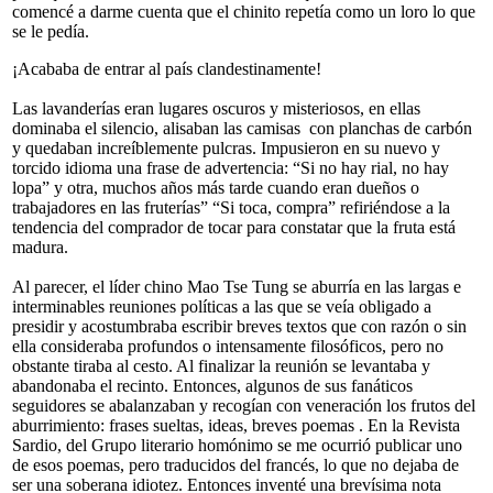
comencé a darme cuenta que el chinito repetía como un loro lo que
se le pedía.
¡Acababa de entrar al país clandestinamente!
Las lavanderías eran lugares oscuros y misteriosos, en ellas
dominaba el silencio, alisaban las camisas con planchas de carbón
y quedaban increíblemente pulcras. Impusieron en su nuevo y
torcido idioma una frase de advertencia: “Si no hay rial, no hay
lopa” y otra, muchos años más tarde cuando eran dueños o
trabajadores en las fruterías” “Si toca, compra” refiriéndose a la
tendencia del comprador de tocar para constatar que la fruta está
madura.
Al parecer, el líder chino Mao Tse Tung se aburría en las largas e
interminables reuniones políticas a las que se veía obligado a
presidir y acostumbraba escribir breves textos que con razón o sin
ella consideraba profundos o intensamente filosóficos, pero no
obstante tiraba al cesto. Al finalizar la reunión se levantaba y
abandonaba el recinto. Entonces, algunos de sus fanáticos
seguidores se abalanzaban y recogían con veneración los frutos del
aburrimiento: frases sueltas, ideas, breves poemas . En la Revista
Sardio, del Grupo literario homónimo se me ocurrió publicar uno
de esos poemas, pero traducidos del francés, lo que no dejaba de
ser una soberana idiotez. Entonces inventé una brevísima nota