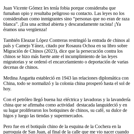
Juan Vicente Gómez les tenía fobia porque consideraba que
fumaban opio y resultaba peligroso su contacto. Las leyes no los
consideraban como inmigrantes sino “personas que no eran de raza
blanca”. ¡Era una actitud abierta y descaradamente racista! ¡Ya
éramos una vergüenza!
También Eleazar López Contreras restringió la entrada de chinos al
país y Camejo Yánez, citado por Rosaura Ochoa en su libro sobre
Migración de Chinos (2023), dice que la persecución contra los
chinos se hizo más fuerte ante el incumplimiento de las leyes
migratorias y se ordenó el encarcelamiento o deportación de varias
decenas de chinos.
Medina Angarita estableció en 1943 las relaciones diplomática con
China, todo se normalizó y la colonia china prosperó hasta el sol de
hoy.
Con el petróleo llegó buena luz eléctrica y lavadoras y la lavandería
china que se afirmaba como actividad destacada languideció y en
su lugar proliferaron los botiquines de chinos, su café, su dulce de
higos y luego las tiendas y supermercados.
Pero fue en el botiquín chino de la esquina de la Cochera en la
parroquia de San Juan, al final de la calle que me vio nacer cuando