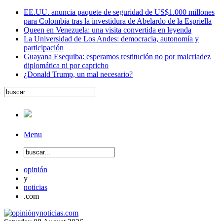
EE.UU. anuncia paquete de seguridad de US$1.000 millones
para Colombia tras la investidura de Abelardo de la Espriella
Queen en Venezuela: una visita convertida en leyenda
La Universidad de Los Andes: democracia, autonomía y
participación
Guayana Esequiba: esperamos restitución no por malcriadez
diplomática ni por capricho
¿Donald Trump, un mal necesario?
Menu
opinión
y
noticias
.com