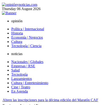
Thursday
06
August
2026
opinión
Política | Internacional
Historia
Economía | Negocios
Cultura
Tecnología | Ciencia
noticias
Nacionales | Globales
Empresas | RSE
Salud
Tecnología
Lanzamientos
Cultura | Entretenimiento
Cine | Teatro
En Agenda
Abren las inscripciones para la décima edición del Maratón CAF