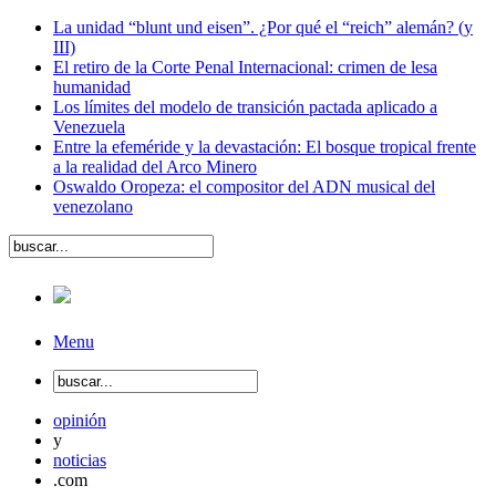
La unidad “blunt und eisen”. ¿Por qué el “reich” alemán? (y
III)
El retiro de la Corte Penal Internacional: crimen de lesa
humanidad
Los límites del modelo de transición pactada aplicado a
Venezuela
Entre la efeméride y la devastación: El bosque tropical frente
a la realidad del Arco Minero
Oswaldo Oropeza: el compositor del ADN musical del
venezolano
Menu
opinión
y
noticias
.com