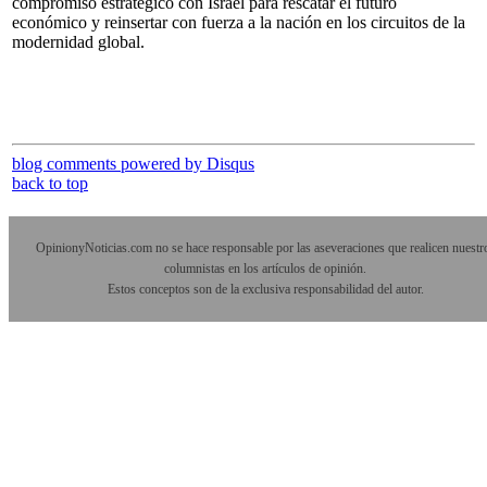
compromiso estratégico con Israel para rescatar el futuro
económico y reinsertar con fuerza a la nación en los circuitos de la
modernidad global.
blog comments powered by
Disqus
back to top
OpinionyNoticias.com no se hace responsable por las aseveraciones que realicen nuestr
columnistas en los artículos de opinión.
Estos conceptos son de la exclusiva responsabilidad del autor.