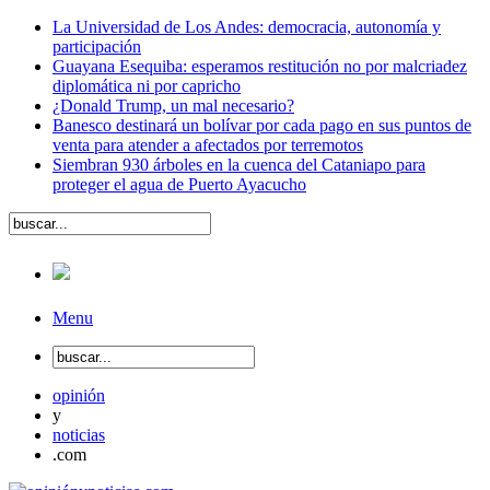
La Universidad de Los Andes: democracia, autonomía y
participación
Guayana Esequiba: esperamos restitución no por malcriadez
diplomática ni por capricho
¿Donald Trump, un mal necesario?
Banesco destinará un bolívar por cada pago en sus puntos de
venta para atender a afectados por terremotos
Siembran 930 árboles en la cuenca del Cataniapo para
proteger el agua de Puerto Ayacucho
Menu
opinión
y
noticias
.com