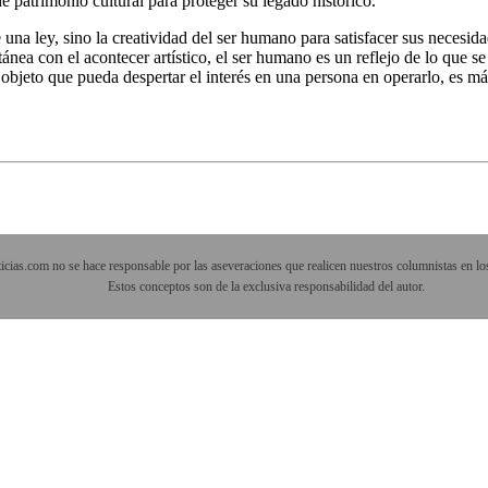
 patrimonio cultural para proteger su legado histórico.
 una ley, sino la creatividad del ser humano para satisfacer sus necesi
ea con el acontecer artístico, el ser humano es un reflejo de lo que se 
objeto que pueda despertar el interés en una persona en operarlo, es más
cias.com no se hace responsable por las aseveraciones que realicen nuestros columnistas en los
Estos conceptos son de la exclusiva responsabilidad del autor.