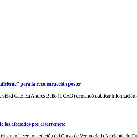
iciente" para la reconstrucción poster
ersidad Católica Andrés Bello (UCAB) demandó publicar información o
de los afectados por el terremoto
articipar en la séptima edición del Curso de Verano de la Academia de C