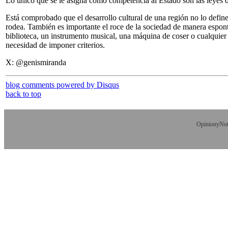
Lo único que se le asigna como competencia al Estado son las leyes de
Está comprobado que el desarrollo cultural de una región no lo define
rodea. También es importante el roce de la sociedad de manera espontán
biblioteca, un instrumento musical, una máquina de coser o cualquier 
necesidad de imponer criterios.
X: @genismiranda
blog comments powered by
Disqus
back to top
OpinionyNoti