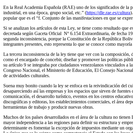
En la Real Academia Española (RAE) uno de los significados de la pal
industrial, en una época, grupo social, etc.” (
https://dle.rae.es/cultura
)
popular que es el “f. Conjunto de las manifestaciones en que se expre
Si se analizan los artículos de esta Ley, se tiene como resultado que e
decretada según Gaceta Oficial Nº 6.154 Extraordinaria, de fecha 19
segunda inconsistencia, porque la Constitución de la República Boliva
integrantes presentes, esto representa lo que se conoce como mayoría 
La tercera inconsistencia de la ley tiene que ver con la composición, 
como el encargado de concebir, diseñar y promover las políticas públi
su artículo 9 se integraba por ciudadanos venezolanos vinculados a las
Congreso Nacional, el Ministerio de Educación, El Consejo Nacional
de actividades culturales.
Suena muy bonito cuando la ley se enfoca en la reivindicación del cul
desapareciendo así las empresas y los espacios que sirven de fuentes d
comunicación, el desarrollo turístico, eventos en los centros educativ
discográficas y editoras, los establecimientos comerciales, el área d
herramientas de trabajo y producir nuevas obras.
Muchos de los países desarrollados en el área de la cultura no tienen 
mayor independencia a las regiones para definir su estructura y empren
determinante es fomentar la excepción de impuestos mediante un organi