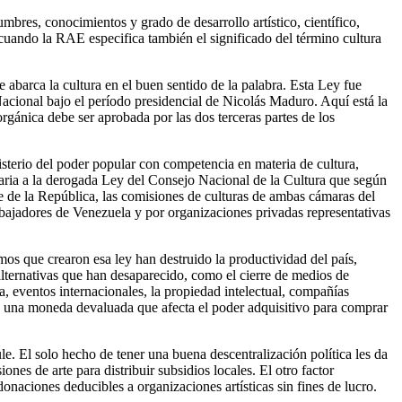
bres, conocimientos y grado de desarrollo artístico, científico,
 cuando la RAE especifica también el significado del término cultura
ue abarca la cultura en el buen sentido de la palabra. Esta Ley fue
cional bajo el período presidencial de Nicolás Maduro. Aquí está la
rgánica debe ser aprobada por las dos terceras partes de los
nisterio del poder popular con competencia en materia de cultura,
traria a la derogada Ley del Consejo Nacional de la Cultura que según
nte de la República, las comisiones de culturas de ambas cámaras del
ajadores de Venezuela y por organizaciones privadas representativas
mos que crearon esa ley han destruido la productividad del país,
 alternativas que han desaparecido, como el cierre de medios de
a, eventos internacionales, la propiedad intelectual, compañías
, y una moneda devaluada que afecta el poder adquisitivo para comprar
le. El solo hecho de tener una buena descentralización política les da
nes de arte para distribuir subsidios locales. El otro factor
naciones deducibles a organizaciones artísticas sin fines de lucro.