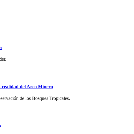
a
der.
la realidad del Arco Minero
servación de los Bosques Tropicales.
o