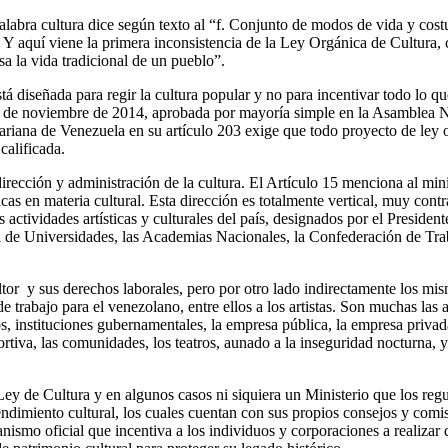
abra cultura dice según texto al “f. Conjunto de modos de vida y costum
. Y aquí viene la primera inconsistencia de la Ley Orgánica de Cultura,
sa la vida tradicional de un pueblo”.
stá diseñada para regir la cultura popular y no para incentivar todo lo q
 de noviembre de 2014, aprobada por mayoría simple en la Asamblea Na
riana de Venezuela en su artículo 203 exige que todo proyecto de ley o
calificada.
dirección y administración de la cultura. El Artículo 15 menciona al mi
cas en materia cultural. Esta dirección es totalmente vertical, muy con
 actividades artísticas y culturales del país, designados por el Preside
 de Universidades, las Academias Nacionales, la Confederación de Trab
tor y sus derechos laborales, pero por otro lado indirectamente los mis
e trabajo para el venezolano, entre ellos a los artistas. Son muchas las
os, instituciones gubernamentales, la empresa pública, la empresa privad
eportiva, las comunidades, los teatros, aunado a la inseguridad nocturna
Ley de Cultura y en algunos casos ni siquiera un Ministerio que los regu
dimiento cultural, los cuales cuentan con sus propios consejos y comisio
smo oficial que incentiva a los individuos y corporaciones a realizar do