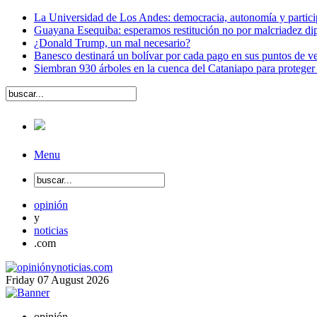
La Universidad de Los Andes: democracia, autonomía y partici
Guayana Esequiba: esperamos restitución no por malcriadez dip
¿Donald Trump, un mal necesario?
Banesco destinará un bolívar por cada pago en sus puntos de ve
Siembran 930 árboles en la cuenca del Cataniapo para proteger
Menu
opinión
y
noticias
.com
Friday
07
August
2026
opinión