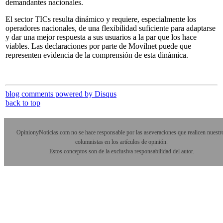
demandantes nacionales.
El sector TICs resulta dinámico y requiere, especialmente los
operadores nacionales, de una flexibilidad suficiente para adaptarse
y dar una mejor respuesta a sus usuarios a la par que los hace
viables. Las declaraciones por parte de Movilnet puede que
representen evidencia de la comprensión de esta dinámica.
blog comments powered by
Disqus
back to top
OpinionyNoticias.com no se hace responsable por las aseveraciones que realicen nuestr
columnistas en los artículos de opinión.
Estos conceptos son de la exclusiva responsabilidad del autor.