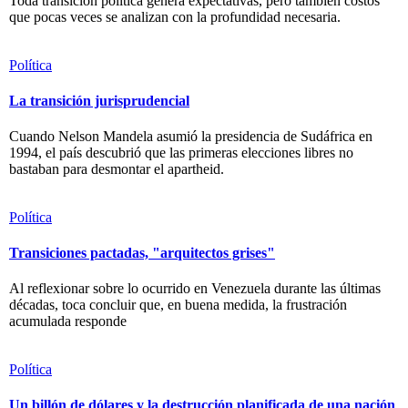
Toda transición política genera expectativas, pero también costos
que pocas veces se analizan con la profundidad necesaria.
Política
La transición jurisprudencial
Cuando Nelson Mandela asumió la presidencia de Sudáfrica en
1994, el país descubrió que las primeras elecciones libres no
bastaban para desmontar el apartheid.
Política
Transiciones pactadas, "arquitectos grises"
Al reflexionar sobre lo ocurrido en Venezuela durante las últimas
décadas, toca concluir que, en buena medida, la frustración
acumulada responde
Política
Un billón de dólares y la destrucción planificada de una nación