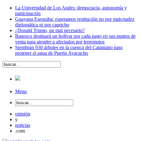
La Universidad de Los Andes: democracia, autonomía y
participación
Guayana Esequiba: esperamos restitución no por malcriadez
diplomática ni por capricho
¿Donald Trump, un mal necesario?
Banesco destinará un bolívar por cada pago en sus puntos de
venta para atender a afectados por terremotos
Siembran 930 árboles en la cuenca del Cataniapo para
proteger el agua de Puerto Ayacucho
Menu
opinión
y
noticias
.com