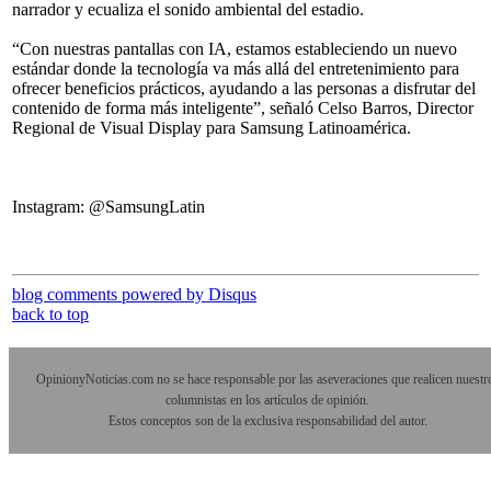
narrador y ecualiza el sonido ambiental del estadio.
“Con nuestras pantallas con IA, estamos estableciendo un nuevo
estándar donde la tecnología va más allá del entretenimiento para
ofrecer beneficios prácticos, ayudando a las personas a disfrutar del
contenido de forma más inteligente”, señaló Celso Barros, Director
Regional de Visual Display para Samsung Latinoamérica.
Instagram: @SamsungLatin
blog comments powered by
Disqus
back to top
OpinionyNoticias.com no se hace responsable por las aseveraciones que realicen nuestr
columnistas en los artículos de opinión.
Estos conceptos son de la exclusiva responsabilidad del autor.