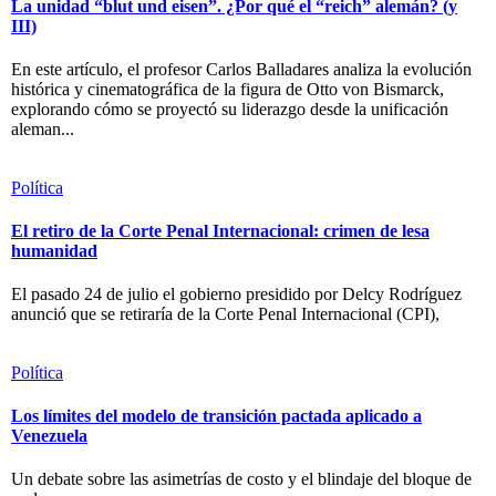
La unidad “blut und eisen”. ¿Por qué el “reich” alemán? (y
III)
En este artículo, el profesor Carlos Balladares analiza la evolución
histórica y cinematográfica de la figura de Otto von Bismarck,
explorando cómo se proyectó su liderazgo desde la unificación
aleman...
Política
El retiro de la Corte Penal Internacional: crimen de lesa
humanidad
El pasado 24 de julio el gobierno presidido por Delcy Rodríguez
anunció que se retiraría de la Corte Penal Internacional (CPI),
Política
Los límites del modelo de transición pactada aplicado a
Venezuela
Un debate sobre las asimetrías de costo y el blindaje del bloque de