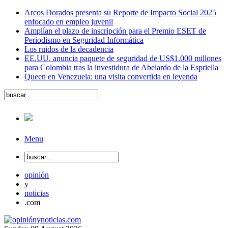
Arcos Dorados presenta su Reporte de Impacto Social 2025
enfocado en empleo juvenil
Amplían el plazo de inscripción para el Premio ESET de
Periodismo en Seguridad Informática
Los ruidos de la decadencia
EE.UU. anuncia paquete de seguridad de US$1.000 millones
para Colombia tras la investidura de Abelardo de la Espriella
Queen en Venezuela: una visita convertida en leyenda
Menu
opinión
y
noticias
.com