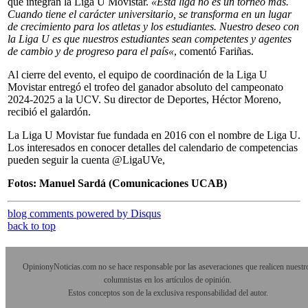
que integran la Liga U Movistar.
«Esta liga no es un torneo más.
Cuando tiene el carácter universitario, se transforma en un lugar
de crecimiento para los atletas y los estudiantes. Nuestro deseo con
la Liga U es que nuestros estudiantes sean competentes y agentes
de cambio y de progreso para el país«
, comentó Fariñas.
Al cierre del evento, el equipo de coordinación de la Liga U
Movistar entregó el trofeo del ganador absoluto del campeonato
2024-2025 a la UCV. Su director de Deportes, Héctor Moreno,
recibió el galardón.
La Liga U Movistar fue fundada en 2016 con el nombre de Liga U.
Los interesados en conocer detalles del calendario de competencias
pueden seguir la cuenta @LigaUVe,
Fotos: Manuel Sardá (Comunicaciones UCAB)
blog comments powered by
Disqus
back to top
OpinionyNoticias.com no se hace responsable por las aseveraciones que realicen nuestr
columnistas en los artículos de opinión.
Estos conceptos son de la exclusiva responsabilidad del autor.