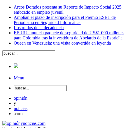
Arcos Dorados presenta su Reporte de Impacto Social 2025
enfocado en empleo juvenil
Amplían el plazo de inscripción para el Premio ESET de
Periodismo en Seguridad Informática
Los ruidos de la decadencia
EE.UU. anuncia paquete de seguridad de US$1.000 millones
para Colombia tras la investidura de Abelardo de la Espriella
Queen en Venezuela: una visita convertida en leyenda
Menu
opinión
y
noticias
.com