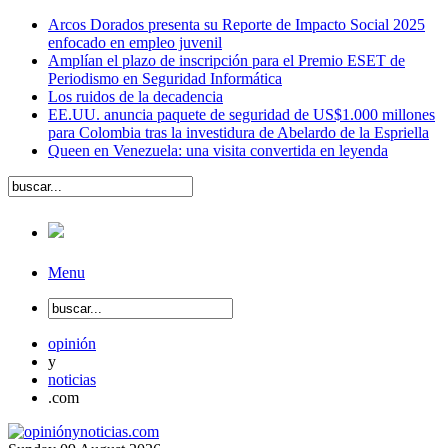
Arcos Dorados presenta su Reporte de Impacto Social 2025
enfocado en empleo juvenil
Amplían el plazo de inscripción para el Premio ESET de
Periodismo en Seguridad Informática
Los ruidos de la decadencia
EE.UU. anuncia paquete de seguridad de US$1.000 millones
para Colombia tras la investidura de Abelardo de la Espriella
Queen en Venezuela: una visita convertida en leyenda
Menu
opinión
y
noticias
.com