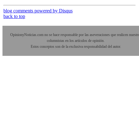
blog comments powered by
Disqus
back to top
OpinionyNoticias.com no se hace responsable por las aseveraciones que realicen nuestr
columnistas en los artículos de opinión.
Estos conceptos son de la exclusiva responsabilidad del autor.