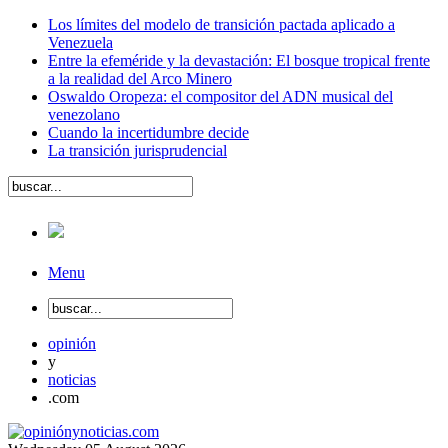
Los límites del modelo de transición pactada aplicado a
Venezuela
Entre la efeméride y la devastación: El bosque tropical frente
a la realidad del Arco Minero
Oswaldo Oropeza: el compositor del ADN musical del
venezolano
Cuando la incertidumbre decide
La transición jurisprudencial
Menu
opinión
y
noticias
.com