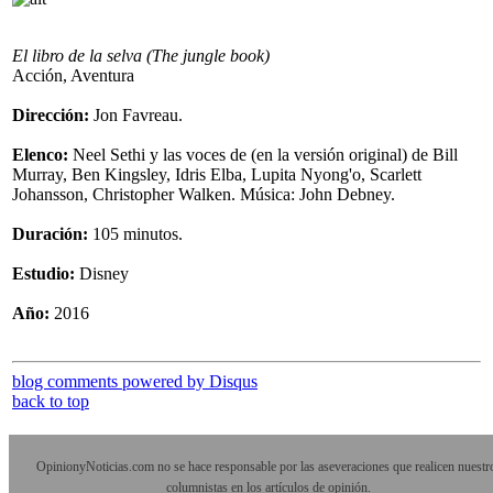
El libro de la selva (The jungle book)
Acción, Aventura
Dirección:
Jon Favreau.
Elenco:
Neel Sethi y las voces de (en la versión original) de Bill
Murray, Ben Kingsley, Idris Elba, Lupita Nyong'o, Scarlett
Johansson, Christopher Walken. Música: John Debney.
Duración:
105 minutos.
Estudio:
Disney
Año:
2016
blog comments powered by
Disqus
back to top
OpinionyNoticias.com no se hace responsable por las aseveraciones que realicen nuestr
columnistas en los artículos de opinión.