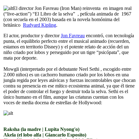
El director Jon Favreau (Iron Man) reinventa en imagen real
(“live-action”) “El Libro de la selva” , película animada de 1967
(con secuela en el 2003) basada en la novela homónima del
británico
Rudyard Kipling
.
El actor, productor y director
Jon Favreau
encontró, con tecnología
punta, el equilibrio perfecto entre el musical animado (recuerden,
estamos en territorio Disney) y el potente relato de acción del un
niño criado por lobos y perseguido por un tigre “psicópata”, que
mata por deporte.
Mowgli (interpretado por el debutante Neel Sethi , escogido entre
2.000 niños) es un cachorro humano criado por los lobos en una
jungla regida por leyes atávicas y fuerzas incontrolables que chocan
contra su presencia en ese mítico ecosistema animal, ya que él tiene
el poder de controlar el fuego y destruir toda la selva. Sethi es el
único humano en el film, aunque las criaturas cuentan con los
voces de media docena de estrellas de Hollywood:
Raksha (la madre | Lupita Nyong'o)
Akela (el lobo alfa | Giancarlo Esposito)