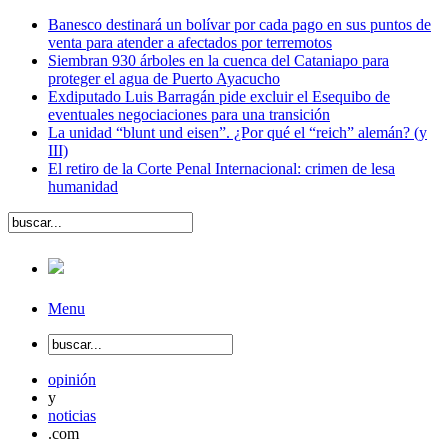
Banesco destinará un bolívar por cada pago en sus puntos de
venta para atender a afectados por terremotos
Siembran 930 árboles en la cuenca del Cataniapo para
proteger el agua de Puerto Ayacucho
Exdiputado Luis Barragán pide excluir el Esequibo de
eventuales negociaciones para una transición
La unidad “blunt und eisen”. ¿Por qué el “reich” alemán? (y
III)
El retiro de la Corte Penal Internacional: crimen de lesa
humanidad
Menu
opinión
y
noticias
.com