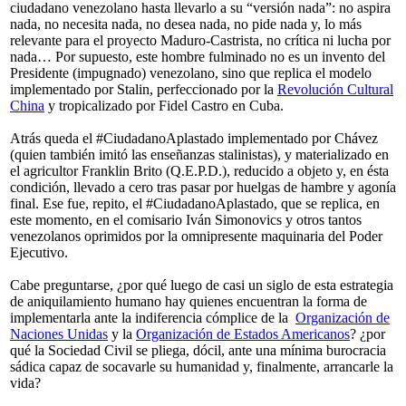
ciudadano venezolano hasta llevarlo a su “versión nada”: no aspira
nada, no necesita nada, no desea nada, no pide nada y, lo más
relevante para el proyecto Maduro-Castrista, no crítica ni lucha por
nada… Por supuesto, este hombre fulminado no es un invento del
Presidente (impugnado) venezolano, sino que replica el modelo
implementado por Stalin, perfeccionado por la
Revolución Cultural
China
y tropicalizado por Fidel Castro en Cuba.
Atrás queda el #CiudadanoAplastado implementado por Chávez
(quien también imitó las enseñanzas stalinistas), y materializado en
el agricultor Franklin Brito (Q.E.P.D.), reducido a objeto y, en ésta
condición, llevado a cero tras pasar por huelgas de hambre y agonía
final. Ese fue, repito, el #CiudadanoAplastado, que se replica, en
este momento, en el comisario Iván Simonovics y otros tantos
venezolanos oprimidos por la omnipresente maquinaria del Poder
Ejecutivo.
Cabe preguntarse, ¿por qué luego de casi un siglo de esta estrategia
de aniquilamiento humano hay quienes encuentran la forma de
implementarla ante la indiferencia cómplice de la
Organización de
Naciones Unidas
y la
Organización de Estados Americanos
? ¿por
qué la Sociedad Civil se pliega, dócil, ante una mínima burocracia
sádica capaz de socavarle su humanidad y, finalmente, arrancarle la
vida?