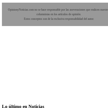
OpinionyNoticias.com no se hace responsable por las aseveraciones que realicen nuestr
columnistas en los artículos de opinión.
Estos conceptos son de la exclusiva responsabilidad del autor.
Lo último en Noticias