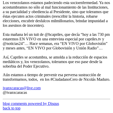
Los venezolanos estamos padeciendo esta socioenfermedad. Ya nos
acostumbramos no sólo al mal funcionamiento de las Instituciones,
a su parcialidad y obediencia al Presidente, sino que toleramos que
éstas ejecuten actos criminales (reescribir la historia, robarse
elecciones, encubrir desfalcos milmillonarios, brindar impunidad a
los asesinos de inocentes).
Esta mañana leí un tuit de @hcapriles, que decía “hoy a las 730 pm
estaremos EN VIVO en una entrevista especial por capriles.tv y
@noticias24”… Hace semanas, era “EN VIVO por Globovisión”
y meses antes, “EN VIVO por Globovisión y Unión Radio”…
Así, Capriles se acostumbra, se amolda a la reducción de espacios
mediáticos y, los venezolanos, toleramos que eso pase desde la
soberbia del Poder Ejecutivo.
Aún estamos a tiempo de prevenir esa perversa sustracción de
transformarnos, todos, en los #CiudadanoCero de Nicolás Maduro.
ivanxcaracas@live.com
@ivanxcaracas
blog comments powered by
Disqus
back to top