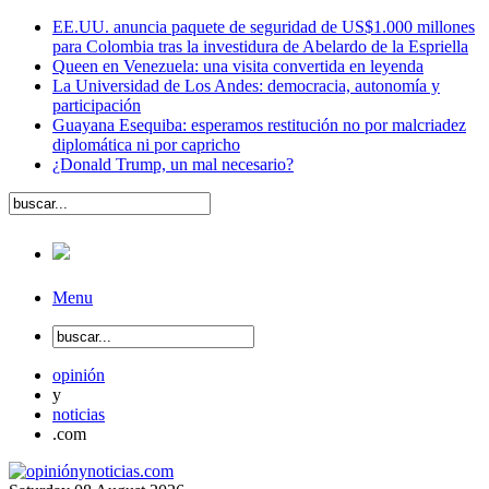
EE.UU. anuncia paquete de seguridad de US$1.000 millones
para Colombia tras la investidura de Abelardo de la Espriella
Queen en Venezuela: una visita convertida en leyenda
La Universidad de Los Andes: democracia, autonomía y
participación
Guayana Esequiba: esperamos restitución no por malcriadez
diplomática ni por capricho
¿Donald Trump, un mal necesario?
Menu
opinión
y
noticias
.com