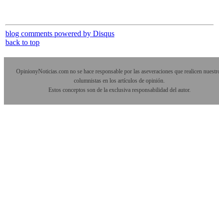
blog comments powered by
Disqus
back to top
OpinionyNoticias.com no se hace responsable por las aseveraciones que realicen nuestr
columnistas en los artículos de opinión.
Estos conceptos son de la exclusiva responsabilidad del autor.