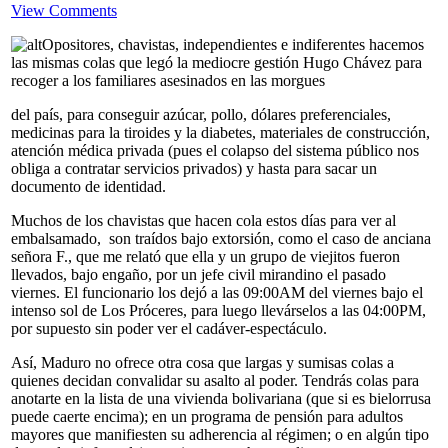
View Comments
Opositores, chavistas, independientes e indiferentes hacemos
las mismas colas que legó la mediocre gestión Hugo Chávez para
recoger a los familiares asesinados en las morgues
del país, para conseguir azúcar, pollo, dólares preferenciales,
medicinas para la tiroides y la diabetes, materiales de construcción,
atención médica privada (pues el colapso del sistema público nos
obliga a contratar servicios privados) y hasta para sacar un
documento de identidad.
Muchos de los chavistas que hacen cola estos días para ver al
embalsamado, son traídos bajo extorsión, como el caso de anciana
señora F., que me relató que ella y un grupo de viejitos fueron
llevados, bajo engaño, por un jefe civil mirandino el pasado
viernes. El funcionario los dejó a las 09:00AM del viernes bajo el
intenso sol de Los Próceres, para luego llevárselos a las 04:00PM,
por supuesto sin poder ver el cadáver-espectáculo.
Así, Maduro no ofrece otra cosa que largas y sumisas colas a
quienes decidan convalidar su asalto al poder. Tendrás colas para
anotarte en la lista de una vivienda bolivariana (que si es bielorrusa
puede caerte encima); en un programa de pensión para adultos
mayores que manifiesten su adherencia al régimen; o en algún tipo