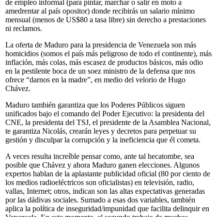
de empleo informal (para pintar, marchar o salir en moto a
amedrentar al país opositor) donde recibirás un salario mínimo
mensual (menos de US$80 a tasa libre) sin derecho a prestaciones
ni reclamos.
La oferta de Maduro para la presidencia de Venezuela son más
homicidios (somos el país más peligroso de todo el continente), más
inflación, más colas, más escasez de productos básicos, más odio
en la pestilente boca de un soez ministro de la defensa que nos
ofrece “darnos en la madre”, en medio del velorio de Hugo
Chávez.
Maduro también garantiza que los Poderes Públicos siguen
unificados bajo el comando del Poder Ejecutivo: la presidenta del
CNE, la presidenta del TSJ, el presidente de la Asamblea Nacional,
te garantiza Nicolás, crearán leyes y decretos para perpetuar su
gestión y disculpar la corrupción y la ineficiencia que él cometa.
A veces resulta increíble pensar como, ante tal hecatombe, sea
posible que Chávez y ahora Maduro ganen elecciones. Algunos
expertos hablan de la aplastante publicidad oficial (80 por ciento de
los medios radioeléctricos son oficialistas) en televisión, radio,
vallas, Internet; otros, indican son las altas expectativas generadas
por las dádivas sociales. Sumado a esas dos variables, también
aplica la política de inseguridad/impunidad que facilita delinquir en