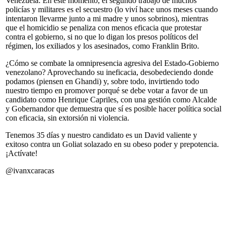
Venezuela. En este momento, el segundo trabajo de muchos
policías y militares es el secuestro (lo viví hace unos meses cuando
intentaron llevarme junto a mi madre y unos sobrinos), mientras
que el homicidio se penaliza con menos eficacia que protestar
contra el gobierno, si no que lo digan los presos políticos del
régimen, los exiliados y los asesinados, como Franklin Brito.
¿Cómo se combate la omnipresencia agresiva del Estado-Gobierno
venezolano? Aprovechando su ineficacia, desobedeciendo donde
podamos (piensen en Ghandi) y, sobre todo, invirtiendo todo
nuestro tiempo en promover porqué se debe votar a favor de un
candidato como Henrique Capriles, con una gestión como Alcalde
y Gobernandor que demuestra que sí es posible hacer política social
con eficacia, sin extorsión ni violencia.
Tenemos 35 días y nuestro candidato es un David valiente y
exitoso contra un Goliat solazado en su obeso poder y prepotencia.
¡Actívate!
@ivanxcaracas