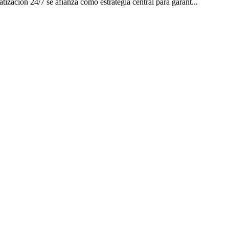
ización 24/7 se afianza como estrategia central para garant...