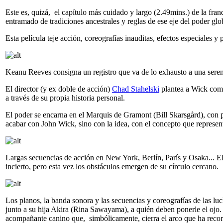
Este es, quizá, el capítulo más cuidado y largo (2.49mins.) de la fran
entramado de tradiciones ancestrales y reglas de ese eje del poder g
Esta película teje acción, coreografías inauditas, efectos especiales 
Keanu Reeves consigna un registro que va de lo exhausto a una serena
El director (y ex doble de acción)
Chad Stahelski
plantea a Wick como 
a través de su propia historia personal.
El poder se encarna en el Marquis de Gramont (Bill Skarsgård), con p
acabar con John Wick, sino con la idea, con el concepto que represent
Largas secuencias de acción en New York, Berlín, París y Osaka... El
incierto, pero esta vez los obstáculos emergen de su círculo cercano.
Los planos, la banda sonora y las secuencias y coreografías de las lu
junto a su hija Akira (Rina Sawayama), a quién deben ponerle el ojo
acompañante canino que, simbólicamente, cierra el arco que ha reco