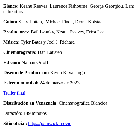
Elenco:
Keanu Reeves, Laurence Fishburne, George Georgiou, Lanc
entre otros.
Guion:
Shay Hatten, Michael Finch, Derek Kolstad
Productores:
Bail Iwanky, Keanu Reeves, Erica Lee
Música:
Tyler Bates y Joel J. Richard
Cinematografía:
Dan Lausten
Edición:
Nathan Orloff
Diseño de Producción:
Kevin Kavanaugh
Estreno mundial:
24 de marzo de 2023
Trailer final
Distribución en Venezuela
: Cinematográfica Blancica
Duración: 149 minutos
Sitio oficial:
https://johnwick.movie