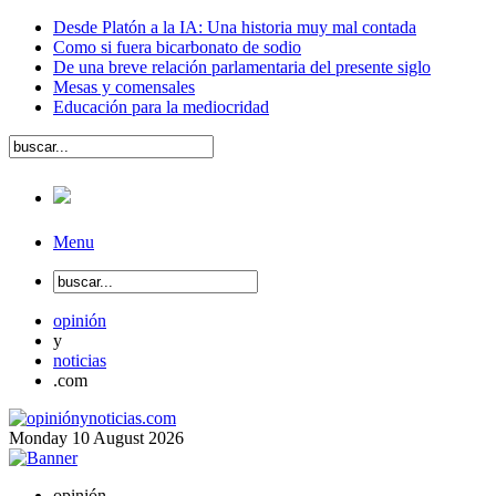
Desde Platón a la IA: Una historia muy mal contada
Como si fuera bicarbonato de sodio
De una breve relación parlamentaria del presente siglo
Mesas y comensales
Educación para la mediocridad
Menu
opinión
y
noticias
.com
Monday
10
August
2026
opinión