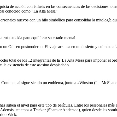
quicia de acción con énfasis en las consecuencias de las decisiones toma
lobal conocido como “La Alta Mesa”.
y personajes nuevos con un hilo simbólico para consolidar la mitología q
 ruta suicida para equilibrar su estado mental.
un Odiseo postmoderno. El viaje arranca en un desierto y culmina a las 
oder total de los 12 integrantes de la La Alta Mesa para imponer el ord
a la existencia de este asesino despiadado.
 Continental sigue siendo un emblema, junto a #Winston (Ian McShane) y
chas suben el nivel para este tipo de películas. Entre los personajes m
. Además, tenemos a Tracker (Shamier Anderson), quien desde las sombra
rrido Wick.