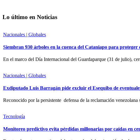
Lo último en Noticias
Nacionales | Globales
Siembran 930 árboles en la cuenca del Cataniapo para proteger
En el marco del Día Internacional del Guardaparque (31 de julio), ce
Nacionales | Globales
Exdiputado Luis Barragán pide excluir el Esequibo de eventuale
Reconocido por la persistente defensa de la reclamación venezolana 
Tecnología
Monitoreo predictivo evita pérdidas millonarias por caídas en ce