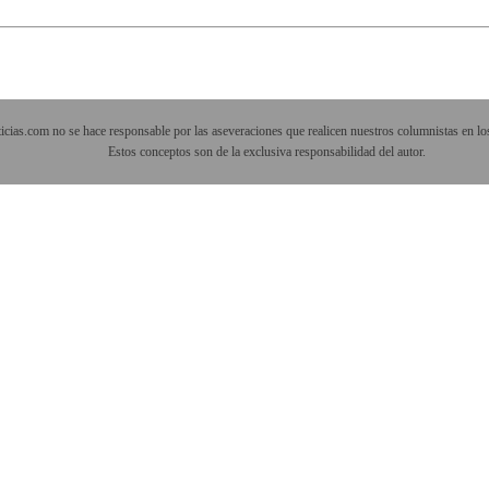
cias.com no se hace responsable por las aseveraciones que realicen nuestros columnistas en los
Estos conceptos son de la exclusiva responsabilidad del autor.