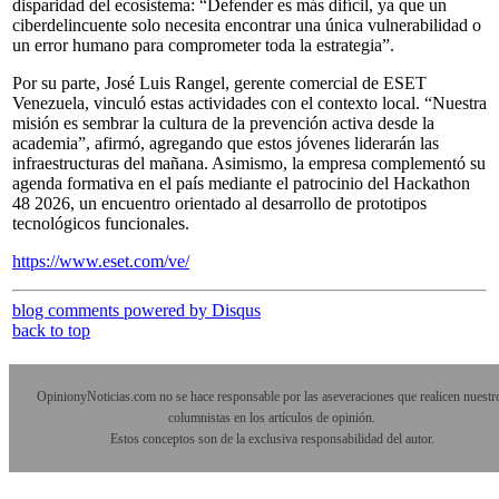
disparidad del ecosistema: “Defender es más difícil, ya que un
ciberdelincuente solo necesita encontrar una única vulnerabilidad o
un error humano para comprometer toda la estrategia”.
Por su parte, José Luis Rangel, gerente comercial de ESET
Venezuela, vinculó estas actividades con el contexto local. “Nuestra
misión es sembrar la cultura de la prevención activa desde la
academia”, afirmó, agregando que estos jóvenes liderarán las
infraestructuras del mañana. Asimismo, la empresa complementó su
agenda formativa en el país mediante el patrocinio del Hackathon
48 2026, un encuentro orientado al desarrollo de prototipos
tecnológicos funcionales.
https://www.eset.com/ve/
blog comments powered by
Disqus
back to top
OpinionyNoticias.com no se hace responsable por las aseveraciones que realicen nuestr
columnistas en los artículos de opinión.
Estos conceptos son de la exclusiva responsabilidad del autor.