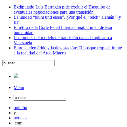
Exdiputado Luis Barragán pide excluir el Esequibo de
eventuales negociaciones para una transición
La unidad “blunt und eisen”. ¿Por qué el “reich” alemán? (y
III)
El retiro de la Corte Penal Internacional: crimen de lesa
humanidad
Los límites del modelo de transición pactada aplicado a
Venezuela
Entre la efeméride y la devastación: El bosque tropical frente
a la realidad del Arco Minero
Menu
opinión
y
noticias
.com