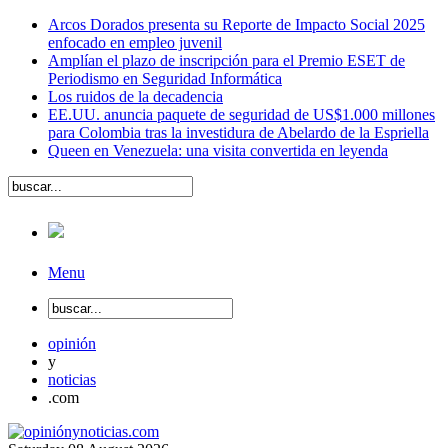
Arcos Dorados presenta su Reporte de Impacto Social 2025
enfocado en empleo juvenil
Amplían el plazo de inscripción para el Premio ESET de
Periodismo en Seguridad Informática
Los ruidos de la decadencia
EE.UU. anuncia paquete de seguridad de US$1.000 millones
para Colombia tras la investidura de Abelardo de la Espriella
Queen en Venezuela: una visita convertida en leyenda
Menu
opinión
y
noticias
.com