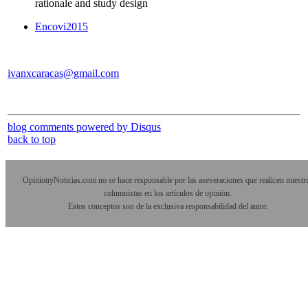
rationale and study design
Encovi2015
ivanxcaracas@gmail.com
blog comments powered by
Disqus
back to top
OpinionyNoticias.com no se hace responsable por las aseveraciones que realicen nuestr
columnistas en los artículos de opinión.
Estos conceptos son de la exclusiva responsabilidad del autor.